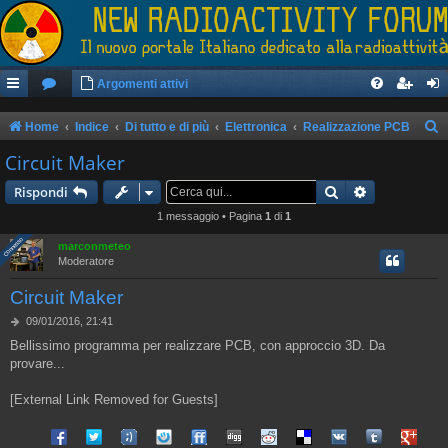
Argomenti attivi
Home
Indice
Di tutto e di più
Elettronica
Realizzazione PCB
e
Circuit Maker
r
Cerca
Ricerca avan
Rispondi
c
1 messaggio • Pagina
1
di
1
a
Connesso
Connesso
marconmeteo
Moderatore
Circuit Maker
M
09/01/2016, 21:41
e
Bellissimo programma per realizzare PCB, con approccio 3D. Da
s
provare...
s
a
g
[External Link Removed for Guests]
g
i
Share on Facebook
Share on Twitter
Share on Tuenti
Share on Sonico
Share on FriendFeed
Share on Digg
Share on Reddit
Share on Delicious
Share on VK
Share on Tum
Share o
o