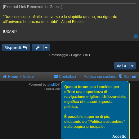
[External Link Removed for Guests]
"Due cose sono infinite: l'universo e la stupidità umana, ma riguardo
all'universo ho ancora dei dubbi" - Albert Einstein
IU3ARP
Rispondi
1 messaggio • Pagina
1
di
1
Vai a
Home
Indice
Contattaci
Politica sui cookies
Staff
Powered by
phpBB
® Forum Software © phpBB Limited
Questo forum usa i cookies per
Traduzione Italiana
phpBBItalia.net
offrire una esperienza di
navigazione migliore. Utilizzandolo,
significa che accetti questa
politica.
È possibile saperne di più,
cliccando su "Politica sui cookies"
sulla pagina principale.
Accetto