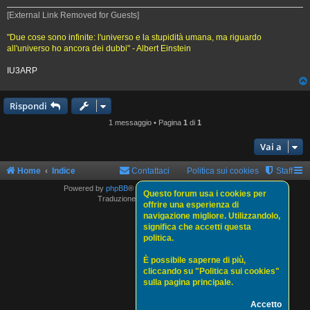
[External Link Removed for Guests]
"Due cose sono infinite: l'universo e la stupidità umana, ma riguardo
all'universo ho ancora dei dubbi" - Albert Einstein
IU3ARP
Rispondi
1 messaggio • Pagina
1
di
1
Vai a
Home
Indice
Contattaci
Politica sui cookies
Staff
Powered by
phpBB
® Forum Software © phpBB Limited
Questo forum usa i cookies per
Traduzione Italiana
phpBBItalia.net
offrire una esperienza di
navigazione migliore. Utilizzandolo,
significa che accetti questa
politica.
È possibile saperne di più,
cliccando su "Politica sui cookies"
sulla pagina principale.
Accetto