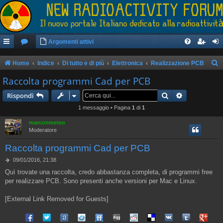
Argomenti attivi
Home
Indice
Di tutto e di più
Elettronica
Realizzazione PCB
e
Raccolta programmi Cad per PCB
r
Cerca
Ricerca avan
Rispondi
c
1 messaggio • Pagina
1
di
1
a
marconmeteo
Moderatore
Raccolta programmi Cad per PCB
M
09/01/2016, 21:38
e
Quì trovate una raccolta, credo abbastanza completa, di programmi free
s
per realizzare PCB. Sono presenti anche versioni per Mac e Linux.
s
a
g
[External Link Removed for Guests]
g
i
Share on Facebook
Share on Twitter
Share on Tuenti
Share on Sonico
Share on FriendFeed
Share on Digg
Share on Reddit
Share on Delicious
Share on VK
Share on Tum
Share o
o