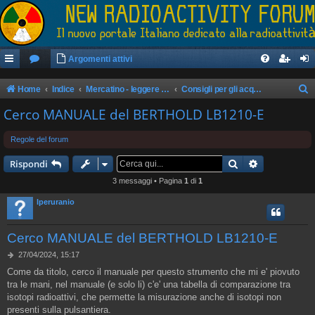
Argomenti attivi
Home
Indice
Mercatino - leggere il regolamento prima di postare
Consigli per gli acquisti - CERCO
e
Cerco MANUALE del BERTHOLD LB1210-E
r
Regole del forum
c
Cerca
Ricerca avan
a
Rispondi
3 messaggi • Pagina
1
di
1
Iperuranio
Cerco MANUALE del BERTHOLD LB1210-E
M
27/04/2024, 15:17
e
Come da titolo, cerco il manuale per questo strumento che mi e' piovuto
s
tra le mani, nel manuale (e solo li) c'e' una tabella di comparazione tra
s
a
isotopi radioattivi, che permette la misurazione anche di isotopi non
g
presenti sulla pulsantiera.