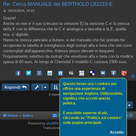
Re: Cerco MANUALE del BERTHOLD LB1210-E
M
28/04/2024, 16:24
e
Grazie!
s
Anche se non e' il suo (cercavo la versione E) la versione C e' la stessa
s
a
della E con la differenza che la C e' analogica a lancetta e la E, quella
g
mia, e' digitale.
g
Hanno la stessa pancake a butano, e dal manuale che hai postato ho
i
recuperato la tabella di somiglianza degli isotopi alfa e beta che non sono
o
contemplati dall'apparecchio. Adesso posso rilevare in bequerel
l'inquinamento selettivo da isotopi che emettono alfa e beta con la modica
spesa di 60 euro. Ai tempi di Chernobil il modello C costava 2300 euro.
Share on Facebook
Share on Twitter
Share on Tuenti
Share on Sonico
Share on FriendFeed
Share on Digg
Share on Reddit
Share on Delicious
Share on VK
Share on Tum
Share o
Questo forum usa i cookies per
Rispondi
offrire una esperienza di
navigazione migliore. Utilizzandolo,
3 messaggi • Pagina
1
di
1
significa che accetti questa
politica.
Vai a
È possibile saperne di più,
Home
Indice
Contattaci
Politica sui cookies
Staff
cliccando su "Politica sui cookies"
sulla pagina principale.
Powered by
phpBB
® Forum Software © phpBB Limited
Traduzione Italiana
phpBBItalia.net
Accetto