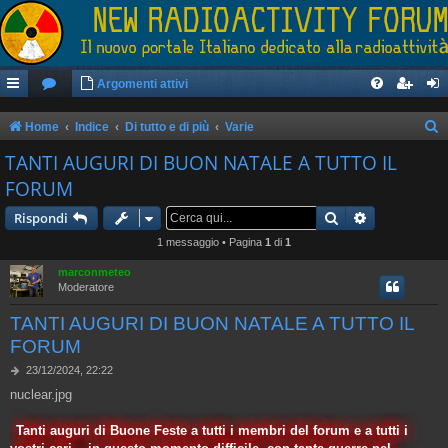
Argomenti attivi
Home
Indice
Di tutto e di più
Varie
e
TANTI AUGURI DI BUON NATALE A TUTTO IL
r
FORUM
c
Cerca
Ricerca avan
Rispondi
a
1 messaggio • Pagina
1
di
1
marconmeteo
Moderatore
TANTI AUGURI DI BUON NATALE A TUTTO IL
FORUM
M
23/12/2024, 22:22
e
nuclear.jpg
s
s
a
Tanti auguri di Buone Feste a tutti i membri del forum e a tutti i
g