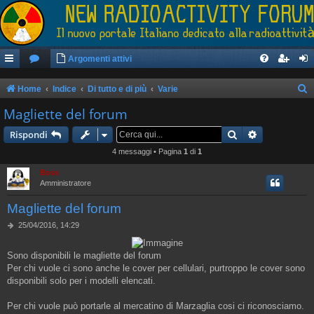
Argomenti attivi
Home
Indice
Di tutto e di più
Varie
e
Magliette del forum
r
Cerca
Ricerca avan
Rispondi
c
4 messaggi • Pagina
1
di
1
a
Boss
Amministratore
Magliette del forum
M
25/04/2016, 14:29
e
s
Sono disponibili le magliette del forum
s
a
Per chi vuole ci sono anche le cover per cellulari, purtroppo le cover sono
g
disponibili solo per i modelli elencati.
g
i
Per chi vuole può portarle al mercatino di Marzaglia cosi ci riconosciamo.
o