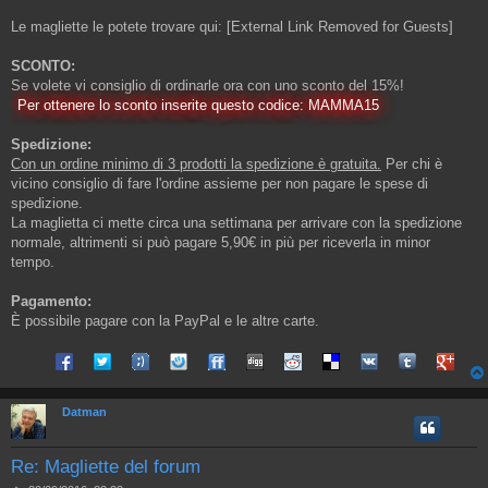
Le magliette le potete trovare qui:
[External Link Removed for Guests]
SCONTO:
Se volete vi consiglio di ordinarle ora con uno sconto del 15%!
Per ottenere lo sconto inserite questo codice: MAMMA15
Spedizione:
Con un ordine minimo di 3 prodotti la spedizione è gratuita.
Per chi è
vicino consiglio di fare l'ordine assieme per non pagare le spese di
spedizione.
La maglietta ci mette circa una settimana per arrivare con la spedizione
normale, altrimenti si può pagare 5,90€ in più per riceverla in minor
tempo.
Pagamento:
È possibile pagare con la PayPal e le altre carte.
Share on Facebook
Share on Twitter
Share on Tuenti
Share on Sonico
Share on FriendFeed
Share on Digg
Share on Reddit
Share on Delicious
Share on VK
Share on Tum
Share o
Datman
Re: Magliette del forum