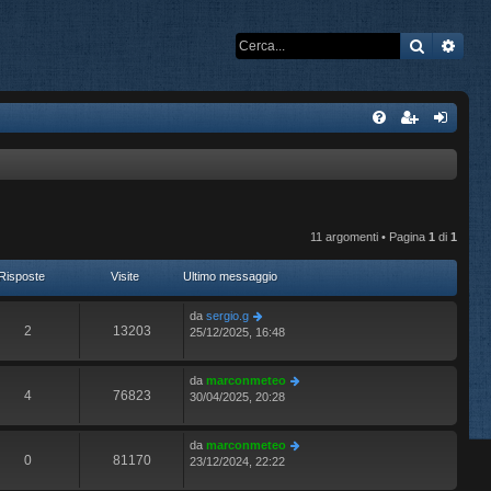
Cerca
Rice
11 argomenti • Pagina
1
di
1
Risposte
Visite
Ultimo messaggio
da
sergio.g
2
13203
25/12/2025, 16:48
da
marconmeteo
4
76823
30/04/2025, 20:28
da
marconmeteo
0
81170
23/12/2024, 22:22