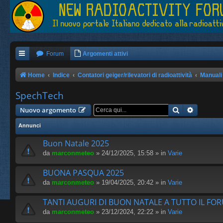
Forum
Argomenti attivi
Home
Indice
Contatori geiger/rilevatori di radioattività
Manuali
SpechTech
Cerca
Ricerca 
Nuovo argomento
Annunci
Buon Natale 2025
da
marconmeteo
» 24/12/2025, 15:58 » in
Varie
BUONA PASQUA 2025
da
marconmeteo
» 19/04/2025, 20:42 » in
Varie
TANTI AUGURI DI BUON NATALE A TUTTO IL FO
da
marconmeteo
» 23/12/2024, 22:22 » in
Varie