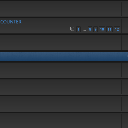
R COUNTER
1
8
9
10
11
12
…