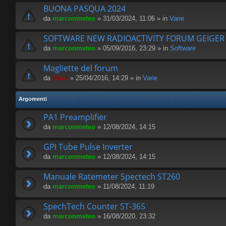
BUONA PASQUA 2024
da
marconmeteo
» 31/03/2024, 11:06 » in
Varie
SOFTWARE NEW RADIOACTIVITY FORUM GEIGE
da
marconmeteo
» 05/09/2016, 23:29 » in
Software
Magliette del forum
da
Boss
» 25/04/2016, 14:29 » in
Varie
Argomenti
PA1 Preamplifier
da
marconmeteo
» 12/08/2024, 14:15
GPI Tube Pulse Inverter
da
marconmeteo
» 12/08/2024, 14:15
Manuale Ratemeter Spectech ST260
da
marconmeteo
» 11/08/2024, 11:19
SpechTech Counter ST-365
da
marconmeteo
» 16/08/2020, 23:32