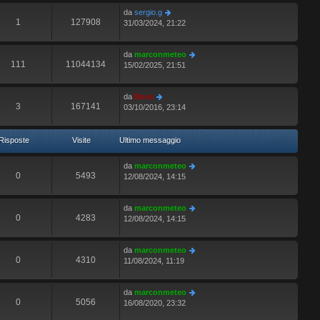
da
sergio.g
1
127908
31/03/2024, 21:22
da
marconmeteo
111
11044134
15/02/2025, 21:51
da
Boss
3
167141
03/10/2016, 23:14
Risposte
Visite
Ultimo messaggio
da
marconmeteo
0
5493
12/08/2024, 14:15
da
marconmeteo
0
4283
12/08/2024, 14:15
da
marconmeteo
0
4310
11/08/2024, 11:19
da
marconmeteo
0
5056
16/08/2020, 23:32