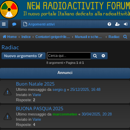
Argomenti attivi
Home
Indice
Contatori geiger/rilevatori di radioattività
Manuali e schemi apparati
Radiac
e
Radiac
r
Cerca
Ricerca avan
Nuovo argomento
c
8 argomenti • Pagina
1
di
1
a
Annunci
Buon Natale 2025
Ultimo messaggio da
sergio.g
«
25/12/2025, 16:48
Inviato in
Varie
Risposte:
2
BUONA PASQUA 2025
Ultimo messaggio da
marconmeteo
«
30/04/2025, 20:28
Inviato in
Varie
Risposte:
4