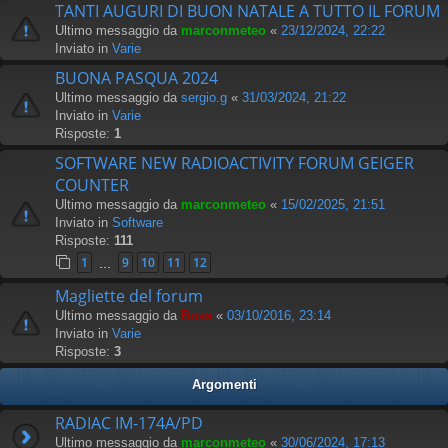
TANTI AUGURI DI BUON NATALE A TUTTO IL FORUM
Ultimo messaggio da
marconmeteo
«
23/12/2024, 22:22
Inviato in
Varie
BUONA PASQUA 2024
Ultimo messaggio da
sergio.g
«
31/03/2024, 21:22
Inviato in
Varie
Risposte:
1
SOFTWARE NEW RADIOACTIVITY FORUM GEIGER
COUNTER
Ultimo messaggio da
marconmeteo
«
15/02/2025, 21:51
Inviato in
Software
Risposte:
111
1
9
10
11
12
…
Magliette del forum
Ultimo messaggio da
Boss
«
03/10/2016, 23:14
Inviato in
Varie
Risposte:
3
Argomenti
RADIAC IM-174A/PD
Ultimo messaggio da
marconmeteo
«
30/06/2024, 17:13