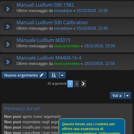
Manuali Ludlum 500 1982
Ultimo messaggio da
tornadojoe
«
15/12/2018, 13:06
Manuali Ludlum 500 Calibration
Ultimo messaggio da
tornadojoe
«
15/12/2018, 12:56
Manuale Ludlum M3019
Ultimo messaggio da
marconmeteo
«
18/11/2018, 23:03
Manuale Ludlum M4404-16-4
Ultimo messaggio da
marconmeteo
«
18/11/2018, 22:55
Nuovo argomento
1
2
Prossimo
42 argomenti
Vai a
Permessi forum
Non puoi
aprire nuovi argomenti
Non puoi
rispondere negli argomenti
Questo forum usa i cookies per
Non puoi
modificare i tuoi messaggi
offrire una esperienza di
Non puoi
cancellare i tuoi messaggi
navigazione migliore. Utilizzandolo,