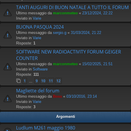
TANTI AUGURI DI BUON NATALE A TUTTO IL FORUM
Ultimo messaggio da
marconmeteo
«
23/12/2024, 22:22
Inviato in
Varie
BUONA PASQUA 2024
Ultimo messaggio da
sergio.g
«
31/03/2024, 21:22
Inviato in
Varie
Risposte:
1
SOFTWARE NEW RADIOACTIVITY FORUM GEIGER
COUNTER
Ultimo messaggio da
marconmeteo
«
15/02/2025, 21:51
Inviato in
Software
Risposte:
111
1
9
10
11
12
…
Magliette del forum
Ultimo messaggio da
Boss
«
03/10/2016, 23:14
Inviato in
Varie
Risposte:
3
Argomenti
Ludlum M261 maggio 1980