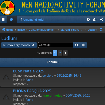
Argomenti attivi
Home
Indice
Contatori geiger/rilevatori di radioattività
Manuali e schemi apparati
Ludlum
e
Ludlum
r
Cerca
Ricerca avan
Nuovo argomento
c
1
2
Prossimo
42 argomenti
a
Annunci
Buon Natale 2025
Ultimo messaggio da
sergio.g
«
25/12/2025, 16:48
Inviato in
Varie
Risposte:
2
BUONA PASQUA 2025
Ultimo messaggio da
marconmeteo
«
30/04/2025, 20:28
Inviato in
Varie
Risposte:
4