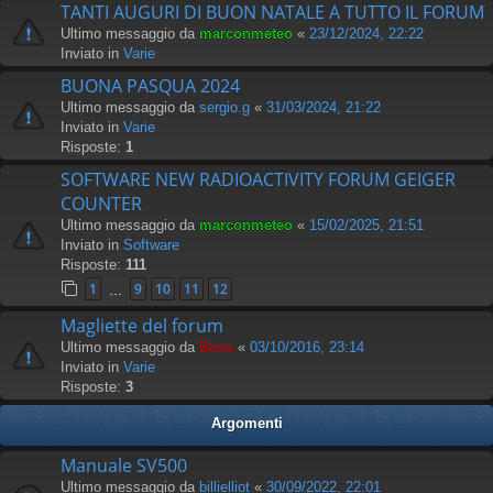
TANTI AUGURI DI BUON NATALE A TUTTO IL FORUM
Ultimo messaggio da
marconmeteo
«
23/12/2024, 22:22
Inviato in
Varie
BUONA PASQUA 2024
Ultimo messaggio da
sergio.g
«
31/03/2024, 21:22
Inviato in
Varie
Risposte:
1
SOFTWARE NEW RADIOACTIVITY FORUM GEIGER
COUNTER
Ultimo messaggio da
marconmeteo
«
15/02/2025, 21:51
Inviato in
Software
Risposte:
111
1
9
10
11
12
…
Magliette del forum
Ultimo messaggio da
Boss
«
03/10/2016, 23:14
Inviato in
Varie
Risposte:
3
Argomenti
Manuale SV500
Ultimo messaggio da
billielliot
«
30/09/2022, 22:01