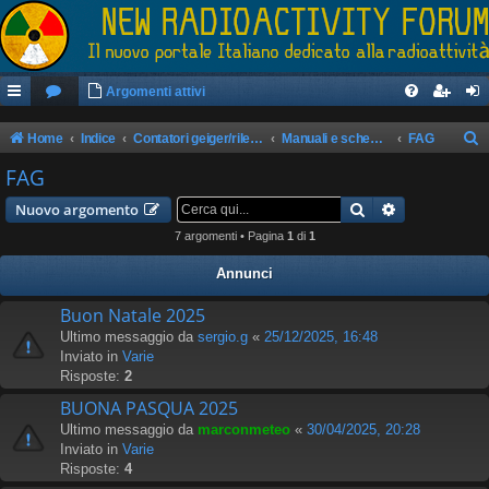
Argomenti attivi
Home
Indice
Contatori geiger/rilevatori di radioattività
Manuali e schemi apparati
FAG
e
FAG
r
Cerca
Ricerca avan
Nuovo argomento
c
7 argomenti • Pagina
1
di
1
a
Annunci
Buon Natale 2025
Ultimo messaggio da
sergio.g
«
25/12/2025, 16:48
Inviato in
Varie
Risposte:
2
BUONA PASQUA 2025
Ultimo messaggio da
marconmeteo
«
30/04/2025, 20:28
Inviato in
Varie
Risposte:
4