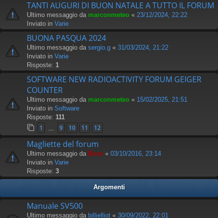
TANTI AUGURI DI BUON NATALE A TUTTO IL FORUM
Ultimo messaggio da
marconmeteo
«
23/12/2024, 22:22
Inviato in
Varie
BUONA PASQUA 2024
Ultimo messaggio da
sergio.g
«
31/03/2024, 21:22
Inviato in
Varie
Risposte:
1
SOFTWARE NEW RADIOACTIVITY FORUM GEIGER
COUNTER
Ultimo messaggio da
marconmeteo
«
15/02/2025, 21:51
Inviato in
Software
Risposte:
111
1
9
10
11
12
…
Magliette del forum
Ultimo messaggio da
Boss
«
03/10/2016, 23:14
Inviato in
Varie
Risposte:
3
Argomenti
Manuale SV500
Ultimo messaggio da
billielliot
«
30/09/2022, 22:01