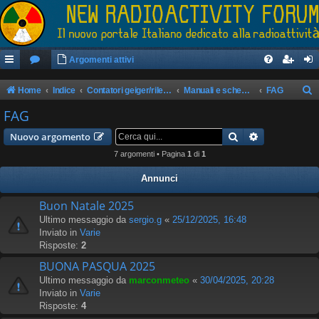
Argomenti attivi
Home
Indice
Contatori geiger/rilevatori di radioattività
Manuali e schemi apparati
FAG
e
FAG
r
Cerca
Ricerca avan
Nuovo argomento
c
7 argomenti • Pagina
1
di
1
a
Annunci
Buon Natale 2025
Ultimo messaggio da
sergio.g
«
25/12/2025, 16:48
Inviato in
Varie
Risposte:
2
BUONA PASQUA 2025
Ultimo messaggio da
marconmeteo
«
30/04/2025, 20:28
Inviato in
Varie
Risposte:
4