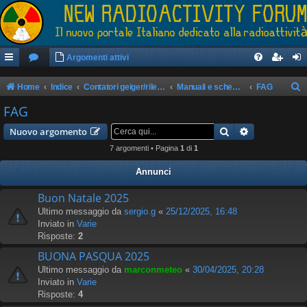
Argomenti attivi
Home
Indice
Contatori geiger/rilevatori di radioattività
Manuali e schemi apparati
FAG
e
FAG
r
Cerca
Ricerca avan
Nuovo argomento
c
7 argomenti • Pagina
1
di
1
a
Annunci
Buon Natale 2025
Ultimo messaggio da
sergio.g
«
25/12/2025, 16:48
Inviato in
Varie
Risposte:
2
BUONA PASQUA 2025
Ultimo messaggio da
marconmeteo
«
30/04/2025, 20:28
Inviato in
Varie
Risposte:
4