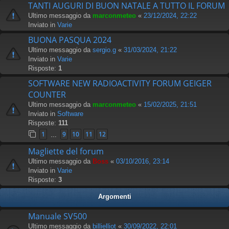
TANTI AUGURI DI BUON NATALE A TUTTO IL FORUM
Ultimo messaggio da
marconmeteo
«
23/12/2024, 22:22
Inviato in
Varie
BUONA PASQUA 2024
Ultimo messaggio da
sergio.g
«
31/03/2024, 21:22
Inviato in
Varie
Risposte:
1
SOFTWARE NEW RADIOACTIVITY FORUM GEIGER
COUNTER
Ultimo messaggio da
marconmeteo
«
15/02/2025, 21:51
Inviato in
Software
Risposte:
111
1
9
10
11
12
…
Magliette del forum
Ultimo messaggio da
Boss
«
03/10/2016, 23:14
Inviato in
Varie
Risposte:
3
Argomenti
Manuale SV500
Ultimo messaggio da
billielliot
«
30/09/2022, 22:01