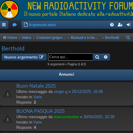
Argomenti attivi
Home
Indice
Contatori geiger/rilevatori di radioattività
Manuali e schemi apparati
Berthold
e
Berthold
r
Cerca
Ricerca avan
Nuovo argomento
c
9 argomenti • Pagina
1
di
1
a
Annunci
Buon Natale 2025
Ultimo messaggio da
sergio.g
«
25/12/2025, 16:48
Inviato in
Varie
Risposte:
2
BUONA PASQUA 2025
Ultimo messaggio da
marconmeteo
«
30/04/2025, 20:28
Inviato in
Varie
Risposte:
4