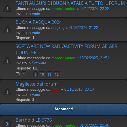
TANTI AUGURI DI BUON NATALE A TUTTO IL FORUM
Ultimo messaggio da
marconmeteo
«
23/12/2024, 22:22
Inviato in
Varie
BUONA PASQUA 2024
Ultimo messaggio da
sergio.g
«
31/03/2024, 21:22
Inviato in
Varie
Risposte:
1
SOFTWARE NEW RADIOACTIVITY FORUM GEIGER
COUNTER
Ultimo messaggio da
marconmeteo
«
15/02/2025, 21:51
Inviato in
Software
Risposte:
111
1
9
10
11
12
…
Magliette del forum
Ultimo messaggio da
Boss
«
03/10/2016, 23:14
Inviato in
Varie
Risposte:
3
Argomenti
Berthold LB 6775
Ultimo messaggio da
marconmeteo
«
01/01/2021, 21:45