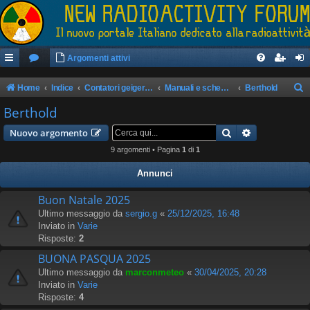
Argomenti attivi
Home
Indice
Contatori geiger/rilevatori di radioattività
Manuali e schemi apparati
Berthold
e
Berthold
r
Cerca
Ricerca avan
Nuovo argomento
c
9 argomenti • Pagina
1
di
1
a
Annunci
Buon Natale 2025
Ultimo messaggio da
sergio.g
«
25/12/2025, 16:48
Inviato in
Varie
Risposte:
2
BUONA PASQUA 2025
Ultimo messaggio da
marconmeteo
«
30/04/2025, 20:28
Inviato in
Varie
Risposte:
4