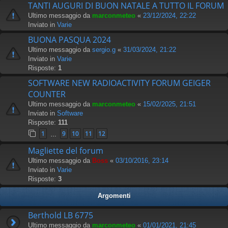
TANTI AUGURI DI BUON NATALE A TUTTO IL FORUM
Ultimo messaggio da
marconmeteo
«
23/12/2024, 22:22
Inviato in
Varie
BUONA PASQUA 2024
Ultimo messaggio da
sergio.g
«
31/03/2024, 21:22
Inviato in
Varie
Risposte:
1
SOFTWARE NEW RADIOACTIVITY FORUM GEIGER
COUNTER
Ultimo messaggio da
marconmeteo
«
15/02/2025, 21:51
Inviato in
Software
Risposte:
111
1
9
10
11
12
…
Magliette del forum
Ultimo messaggio da
Boss
«
03/10/2016, 23:14
Inviato in
Varie
Risposte:
3
Argomenti
Berthold LB 6775
Ultimo messaggio da
marconmeteo
«
01/01/2021, 21:45