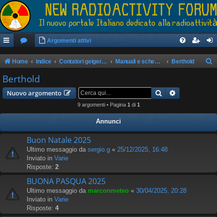
Argomenti attivi
Home
Indice
Contatori geiger/rilevatori di radioattività
Manuali e schemi apparati
Berthold
e
Berthold
r
Cerca
Ricerca avan
Nuovo argomento
c
9 argomenti • Pagina
1
di
1
a
Annunci
Buon Natale 2025
Ultimo messaggio da
sergio.g
«
25/12/2025, 16:48
Inviato in
Varie
Risposte:
2
BUONA PASQUA 2025
Ultimo messaggio da
marconmeteo
«
30/04/2025, 20:28
Inviato in
Varie
Risposte:
4