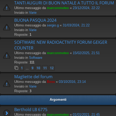
TANTI AUGURI DI BUON NATALE A TUTTO IL FORUM
Ultimo messaggio da
marconmeteo
«
23/12/2024, 22:22
Inviato in
Varie
BUONA PASQUA 2024
Ultimo messaggio da
sergio.g
«
31/03/2024, 21:22
Inviato in
Varie
Risposte:
1
SOFTWARE NEW RADIOACTIVITY FORUM GEIGER
COUNTER
Ultimo messaggio da
marconmeteo
«
15/02/2025, 21:51
Inviato in
Software
Risposte:
111
1
9
10
11
12
…
Magliette del forum
Ultimo messaggio da
Boss
«
03/10/2016, 23:14
Inviato in
Varie
Risposte:
3
Argomenti
Berthold LB 6775
Ultimo messaggio da
marconmeteo
«
01/01/2021, 21:45