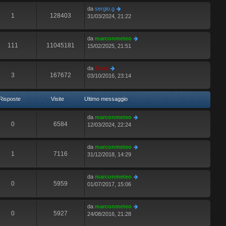
da
sergio.g
1
128403
31/03/2024, 21:22
da
marconmeteo
111
11045181
15/02/2025, 21:51
da
Boss
3
167672
03/10/2016, 23:14
Risposte
Visite
Ultimo messaggio
da
marconmeteo
0
6584
12/03/2024, 22:24
da
marconmeteo
1
7116
31/12/2018, 14:29
da
marconmeteo
0
5959
01/07/2017, 15:06
da
marconmeteo
0
5927
24/08/2016, 21:28