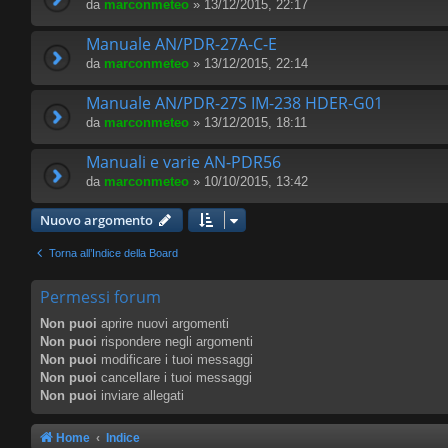
da
marconmeteo
» 13/12/2015, 22:17
Manuale AN/PDR-27A-C-E
da
marconmeteo
» 13/12/2015, 22:14
Manuale AN/PDR-27S IM-238 HDER-G01
da
marconmeteo
» 13/12/2015, 18:11
Manuali e varie AN-PDR56
da
marconmeteo
» 10/10/2015, 13:42
Nuovo argomento
Torna all’Indice della Board
Permessi forum
Non puoi
aprire nuovi argomenti
Non puoi
rispondere negli argomenti
Non puoi
modificare i tuoi messaggi
Non puoi
cancellare i tuoi messaggi
Non puoi
inviare allegati
Home
Indice