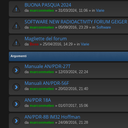
BUONA PASQUA 2024
da
marconmeteo
» 31/03/2024, 11:06 » in
Varie
SOFTWARE NEW RADIOACTIVITY FORUM GEIGE
da
marconmeteo
» 05/09/2016, 23:29 » in
Software
Magliette del forum
da
Boss
» 25/04/2016, 14:29 » in
Varie
Argomenti
Manuale AN/PDR-27T
da
marconmeteo
» 12/03/2024, 22:24
Manuali AN/PDR-56F
da
marconmeteo
» 20/02/2016, 21:40
AN/PDR 18A
da
marconmeteo
» 01/07/2017, 15:06
AN/PDR-8B IM32 Hoffman
da
marconmeteo
» 24/08/2016, 21:28