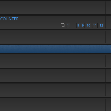
R COUNTER
1
8
9
10
11
12
…