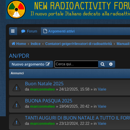
Forum
Argomenti attivi
Home
Indice
Contatori geiger/rilevatori di radioattività
Manuali
AN/PDR
Cerca
Ricerca 
Nuovo argomento
Annunci
Buon Natale 2025
da
marconmeteo
» 24/12/2025, 15:58 » in
Varie
BUONA PASQUA 2025
da
marconmeteo
» 19/04/2025, 20:42 » in
Varie
TANTI AUGURI DI BUON NATALE A TUTTO IL FO
da
marconmeteo
» 23/12/2024, 22:22 » in
Varie