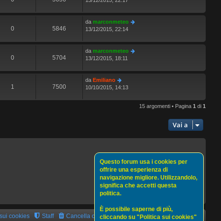
13/12/2015, 22:17
da
marconmeteo
0
5846
13/12/2015, 22:14
da
marconmeteo
0
5704
13/12/2015, 18:11
da
Emiliano
1
7500
10/10/2015, 14:13
15 argomenti • Pagina
1
di
1
Vai a
Questo forum usa i cookies per
offrire una esperienza di
navigazione migliore. Utilizzandolo,
significa che accetti questa
politica.
È possibile saperne di più,
 sui cookies
Staff
Cancella cookie
Tutti gli orari sono
UTC+02:00
cliccando su "Politica sui cookies"