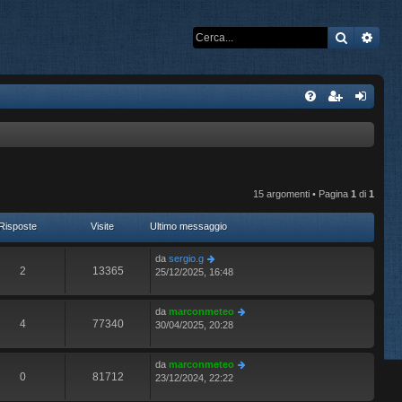
Cerca
Rice
15 argomenti • Pagina
1
di
1
Risposte
Visite
Ultimo messaggio
da
sergio.g
2
13365
25/12/2025, 16:48
da
marconmeteo
4
77340
30/04/2025, 20:28
da
marconmeteo
0
81712
23/12/2024, 22:22