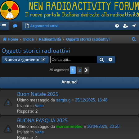
Argomenti attivi
Home
Indice
Radioattività
Oggetti storici radioattivi
e
Oggetti storici radioattivi
r
Cerca
Ricerca avan
Nuovo argomento
c
1
2
Prossimo
35 argomenti
a
Annunci
Buon Natale 2025
Ultimo messaggio da
sergio.g
«
25/12/2025, 16:48
Inviato in
Varie
Risposte:
2
BUONA PASQUA 2025
Ultimo messaggio da
marconmeteo
«
30/04/2025, 20:28
Inviato in
Varie
Risposte:
4