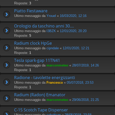
Risposte:
3
Piatto Fiestaware
Ultimo messaggio da
Yrouel
«
16/03/2020, 12:16
Orologio da taschino anni 30....
Ultimo messaggio da
I3BZK
«
12/01/2020, 20:20
Risposte:
5
Radium clock HpGe
Ultimo messaggio da
cipndale
«
12/01/2020, 12:21
Risposte:
1
Tesla spark-gap 11TN41
Ultimo messaggio da
marconmeteo
«
28/07/2019, 14:26
Risposte:
1
Radione - tavolette energizzanti
Ultimo messaggio da
Francesco
«
05/07/2018, 23:53
Risposte:
1
Radium (Radon) Emanator
Ultimo messaggio da
marconmeteo
«
29/06/2018, 21:25
C-15 Scotch Tape Dispenser
Ultimo messaggio da
cobaltium
«
28/05/2018, 23:58