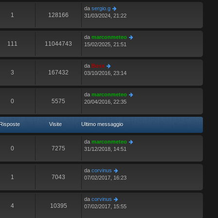
da
sergio.g
1
128166
31/03/2024, 21:22
da
marconmeteo
111
11044743
15/02/2025, 21:51
da
Boss
3
167432
03/10/2016, 23:14
da
marconmeteo
0
5575
20/04/2016, 22:35
Risposte
Visite
Ultimo messaggio
da
marconmeteo
0
7275
31/12/2018, 14:51
da
corvinus
1
7043
07/02/2017, 16:23
da
corvinus
4
10395
07/02/2017, 15:55