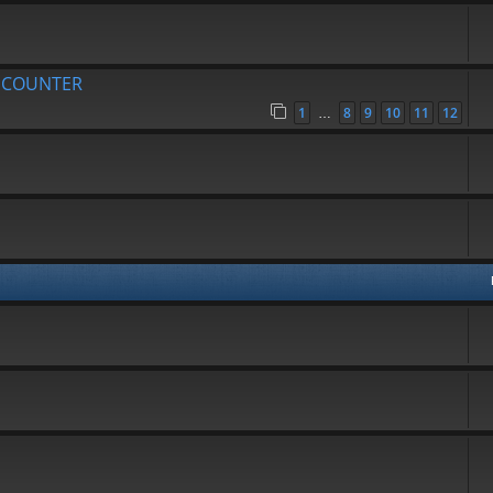
R COUNTER
1
8
9
10
11
12
…