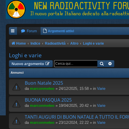
Forum
Argomenti attivi
Home
Indice
Radioattività
Altro
Loghi e varie
Loghi e varie
Cerca
Ricerca 
Nuovo argomento
Annunci
Buon Natale 2025
da
marconmeteo
» 24/12/2025, 15:58 » in
Varie
BUONA PASQUA 2025
da
marconmeteo
» 19/04/2025, 20:42 » in
Varie
TANTI AUGURI DI BUON NATALE A TUTTO IL FO
da
marconmeteo
» 23/12/2024, 22:22 » in
Varie