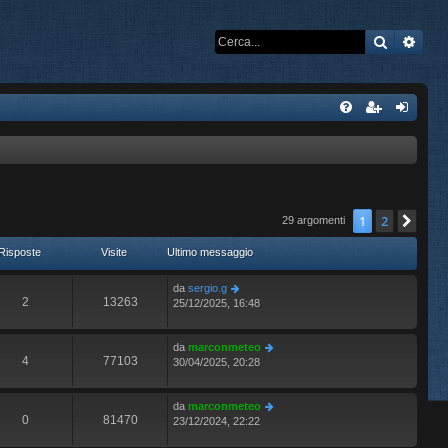
Cerca
Rice
1
2
Pro
29 argomenti
Risposte
Visite
Ultimo messaggio
da
sergio.g
2
13263
25/12/2025, 16:48
da
marconmeteo
4
77103
30/04/2025, 20:28
da
marconmeteo
0
81470
23/12/2024, 22:22