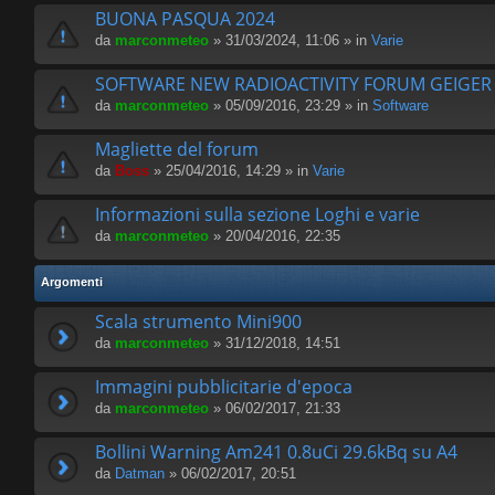
BUONA PASQUA 2024
da
marconmeteo
» 31/03/2024, 11:06 » in
Varie
SOFTWARE NEW RADIOACTIVITY FORUM GEIGE
da
marconmeteo
» 05/09/2016, 23:29 » in
Software
Magliette del forum
da
Boss
» 25/04/2016, 14:29 » in
Varie
Informazioni sulla sezione Loghi e varie
da
marconmeteo
» 20/04/2016, 22:35
Argomenti
Scala strumento Mini900
da
marconmeteo
» 31/12/2018, 14:51
Immagini pubblicitarie d'epoca
da
marconmeteo
» 06/02/2017, 21:33
Bollini Warning Am241 0.8uCi 29.6kBq su A4
da
Datman
» 06/02/2017, 20:51