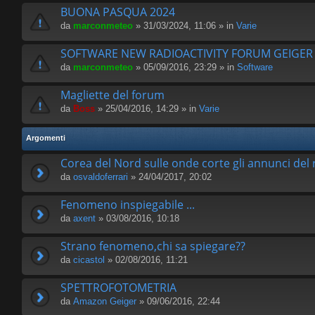
BUONA PASQUA 2024
da
marconmeteo
» 31/03/2024, 11:06 » in
Varie
SOFTWARE NEW RADIOACTIVITY FORUM GEIGE
da
marconmeteo
» 05/09/2016, 23:29 » in
Software
Magliette del forum
da
Boss
» 25/04/2016, 14:29 » in
Varie
Argomenti
Corea del Nord sulle onde corte gli annunci del
da
osvaldoferrari
» 24/04/2017, 20:02
Fenomeno inspiegabile ...
da
axent
» 03/08/2016, 10:18
Strano fenomeno,chi sa spiegare??
da
cicastol
» 02/08/2016, 11:21
SPETTROFOTOMETRIA
da
Amazon Geiger
» 09/06/2016, 22:44