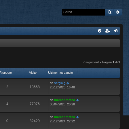
Cerca
Rice
7 argomenti • Pagina
1
di
1
Risposte
Visite
Ultimo messaggio
da
sergio.g
2
13668
25/12/2025, 16:48
da
marconmeteo
4
77976
30/04/2025, 20:28
da
marconmeteo
0
82429
23/12/2024, 22:22