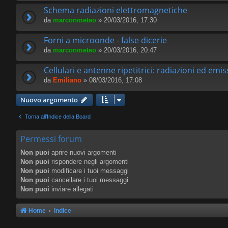
Schema radiazioni elettromagnetiche
da
marconmeteo
» 20/03/2016, 17:30
Forni a microonde - false dicerie
da
marconmeteo
» 20/03/2016, 20:47
Cellulari e antenne ripetitrici: radiazioni ed emis
da
Emiliano
» 08/03/2016, 17:08
Nuovo argomento
Torna all’Indice della Board
Permessi forum
Non puoi
aprire nuovi argomenti
Non puoi
rispondere negli argomenti
Non puoi
modificare i tuoi messaggi
Non puoi
cancellare i tuoi messaggi
Non puoi
inviare allegati
Home
Indice