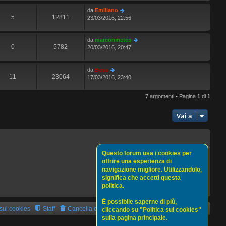
da
Emiliano
5
12811
23/03/2016, 22:56
da
marconmeteo
0
5782
20/03/2016, 20:47
da
Boss
11
23064
17/03/2016, 23:40
7 argomenti • Pagina
1
di
1
Vai a
Questo forum usa i cookies per
offrire una esperienza di
navigazione migliore. Utilizzandolo,
significa che accetti questa
politica.
È possibile saperne di più,
 sui cookies
Staff
Cancella cookie
Tutti gli orari sono
UTC+02:00
cliccando su "Politica sui cookies"
sulla pagina principale.