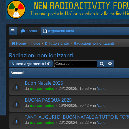
Forum
Argomenti attivi
Home
Indice
Di tutto e di più
Radiazioni non ionizzanti
Radiazioni non ionizzanti
Cerca
Ricerca 
Nuovo argomento
Annunci
Buon Natale 2025
da
marconmeteo
» 24/12/2025, 15:58 » in
Varie
BUONA PASQUA 2025
da
marconmeteo
» 19/04/2025, 20:42 » in
Varie
TANTI AUGURI DI BUON NATALE A TUTTO IL FO
da
marconmeteo
» 23/12/2024, 22:22 » in
Varie