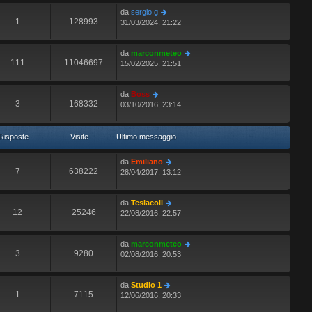
da
sergio.g
1
128993
31/03/2024, 21:22
da
marconmeteo
111
11046697
15/02/2025, 21:51
da
Boss
3
168332
03/10/2016, 23:14
Risposte
Visite
Ultimo messaggio
da
Emiliano
7
638222
28/04/2017, 13:12
da
Teslacoil
12
25246
22/08/2016, 22:57
da
marconmeteo
3
9280
02/08/2016, 20:53
da
Studio 1
1
7115
12/06/2016, 20:33