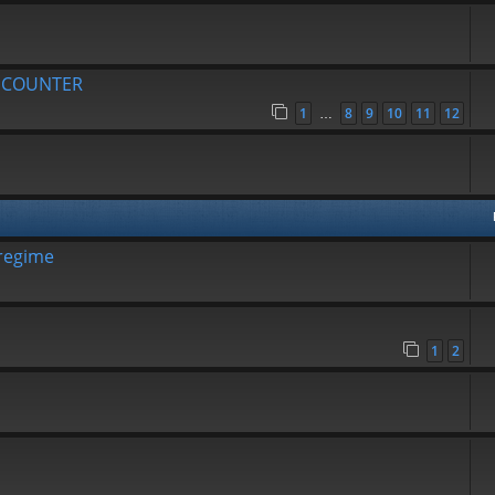
R COUNTER
1
8
9
10
11
12
…
 regime
1
2