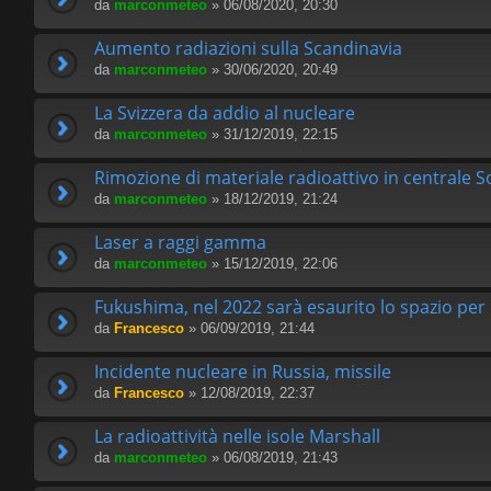
da
marconmeteo
» 06/08/2020, 20:30
Aumento radiazioni sulla Scandinavia
da
marconmeteo
» 30/06/2020, 20:49
La Svizzera da addio al nucleare
da
marconmeteo
» 31/12/2019, 22:15
Rimozione di materiale radioattivo in centrale S
da
marconmeteo
» 18/12/2019, 21:24
Laser a raggi gamma
da
marconmeteo
» 15/12/2019, 22:06
Fukushima, nel 2022 sarà esaurito lo spazio per 
da
Francesco
» 06/09/2019, 21:44
Incidente nucleare in Russia, missile
da
Francesco
» 12/08/2019, 22:37
La radioattività nelle isole Marshall
da
marconmeteo
» 06/08/2019, 21:43