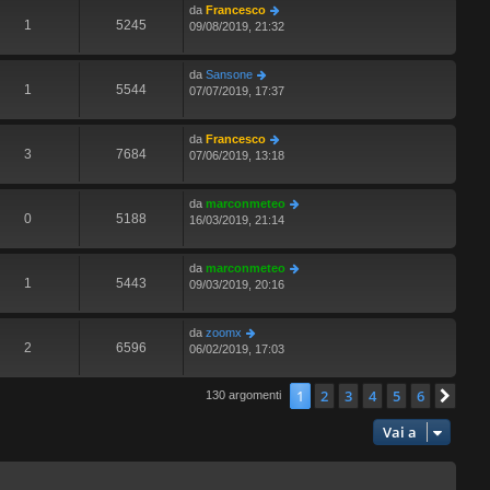
da
Francesco
1
5245
09/08/2019, 21:32
da
Sansone
1
5544
07/07/2019, 17:37
da
Francesco
3
7684
07/06/2019, 13:18
da
marconmeteo
0
5188
16/03/2019, 21:14
da
marconmeteo
1
5443
09/03/2019, 20:16
da
zoomx
2
6596
06/02/2019, 17:03
1
2
3
4
5
6
Pro
130 argomenti
Vai a