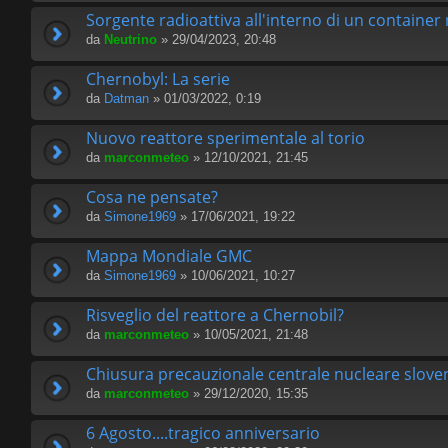
Sorgente radioattiva all'interno di un container
da
Neutrino
» 29/04/2023, 20:48
Chernobyl: La serie
da
Datman
» 01/03/2022, 0:19
Nuovo reattore sperimentale al torio
da
marconmeteo
» 12/10/2021, 21:45
Cosa ne pensate?
da
Simone1969
» 17/06/2021, 19:22
Mappa Mondiale GMC
da
Simone1969
» 10/06/2021, 10:27
Risveglio del reattore a Chernobil?
da
marconmeteo
» 10/05/2021, 21:48
Chiusura precauzionale centrale nucleare slove
da
marconmeteo
» 29/12/2020, 15:35
6 Agosto....tragico anniversario