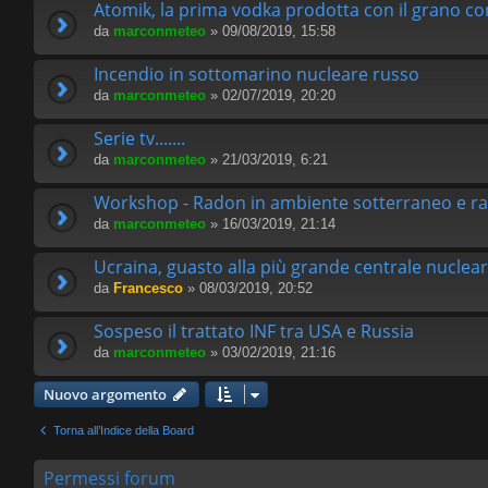
Atomik, la prima vodka prodotta con il grano c
da
marconmeteo
» 09/08/2019, 15:58
Incendio in sottomarino nucleare russo
da
marconmeteo
» 02/07/2019, 20:20
Serie tv.......
da
marconmeteo
» 21/03/2019, 6:21
Workshop - Radon in ambiente sotterraneo e radi
da
marconmeteo
» 16/03/2019, 21:14
Ucraina, guasto alla più grande centrale nuclea
da
Francesco
» 08/03/2019, 20:52
Sospeso il trattato INF tra USA e Russia
da
marconmeteo
» 03/02/2019, 21:16
Nuovo argomento
Torna all’Indice della Board
Permessi forum