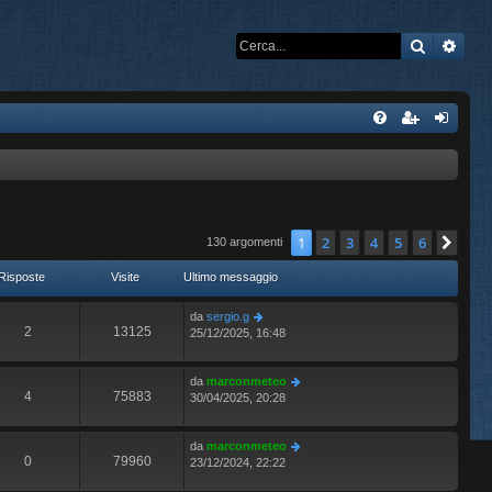
Cerca
Rice
1
2
3
4
5
6
Pro
130 argomenti
Risposte
Visite
Ultimo messaggio
da
sergio.g
2
13125
25/12/2025, 16:48
da
marconmeteo
4
75883
30/04/2025, 20:28
da
marconmeteo
0
79960
23/12/2024, 22:22