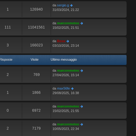
da
sergio.g
1
126940
31/03/2024, 21:22
da
marconmeteo
111
11041561
15/02/2025, 21:51
da
Boss
3
166023
03/10/2016, 23:14
Risposte
Visite
Ultimo messaggio
da
marconmeteo
2
769
27/04/2026, 15:14
da
max56fe
1
1866
29/08/2025, 16:38
da
marconmeteo
0
6972
15/02/2025, 21:55
da
marconmeteo
2
7179
10/05/2023, 22:34