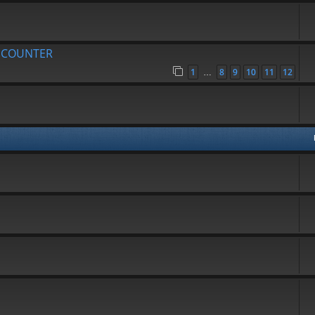
R COUNTER
1
8
9
10
11
12
…