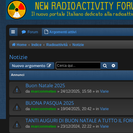
Forum
Argomenti attivi
Home
Indice
Radioattività
Notizie
Notizie
Cerca
Ricerca 
Nuovo argomento
Annunci
Buon Natale 2025
da
marconmeteo
» 24/12/2025, 15:58 » in
Varie
BUONA PASQUA 2025
da
marconmeteo
» 19/04/2025, 20:42 » in
Varie
TANTI AUGURI DI BUON NATALE A TUTTO IL FO
da
marconmeteo
» 23/12/2024, 22:22 » in
Varie