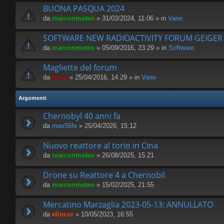
BUONA PASQUA 2024
da
marconmeteo
» 31/03/2024, 11:06 » in
Varie
SOFTWARE NEW RADIOACTIVITY FORUM GEIGE
da
marconmeteo
» 05/09/2016, 23:29 » in
Software
Magliette del forum
da
Boss
» 25/04/2016, 14:29 » in
Varie
Argomenti
Chernobyl 40 anni fa
da
max56fe
» 25/04/2026, 15:12
Nuovo reattore al torio in Cina
da
marconmeteo
» 26/08/2025, 15:21
Drone su Reattore 4 a Chernobil
da
marconmeteo
» 15/02/2025, 21:55
Mercatino Marzaglia 2023-05-13: ANNULLATO
da
eliocor
» 10/05/2023, 16:55