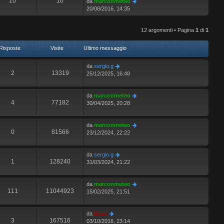
10
10
V
da
marconmeteo
i
s
o
l
e
20/08/2016, 14:35
o
a
m
t
d
g
e
i
i
g
s
m
12 argomenti • Pagina
1
di
1
u
i
s
o
l
o
a
m
t
Risposte
Visite
Ultimo messaggio
g
e
i
g
s
m
da
sergio.g
i
s
o
2
13319
25/12/2025, 16:48
o
a
m
g
e
g
s
da
marconmeteo
i
s
4
77182
30/04/2025, 20:28
o
a
g
g
da
marconmeteo
i
0
81566
23/12/2024, 22:22
o
da
sergio.g
1
128240
31/03/2024, 21:22
da
marconmeteo
111
11044923
15/02/2025, 21:51
da
Boss
3
167516
03/10/2016, 23:14