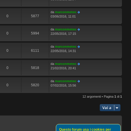
da
marconmeteo
0
5877
03/06/2016, 11:01
da
marconmeteo
0
5994
22/05/2016, 17:15
da
marconmeteo
0
6111
22/05/2016, 14:31
da
marconmeteo
0
5818
21/02/2016, 20:41
da
marconmeteo
0
5820
07/02/2016, 15:56
12 argomenti • Pagina
1
di
1
Vai a
Questo forum usa i cookies per