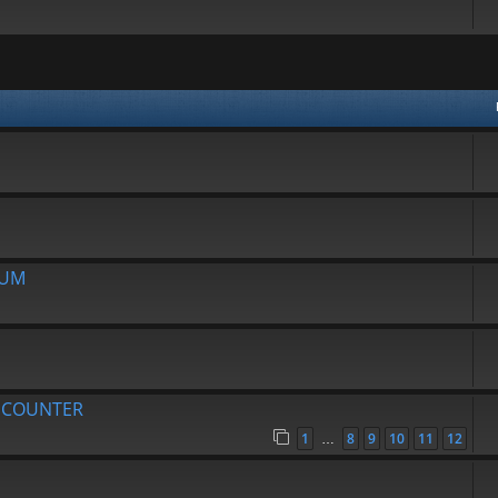
avanzata
RUM
R COUNTER
1
8
9
10
11
12
…