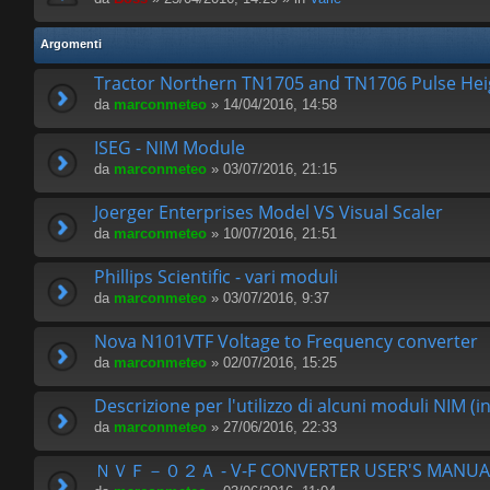
Argomenti
Tractor Northern TN1705 and TN1706 Pulse Hei
da
marconmeteo
» 14/04/2016, 14:58
ISEG - NIM Module
da
marconmeteo
» 03/07/2016, 21:15
Joerger Enterprises Model VS Visual Scaler
da
marconmeteo
» 10/07/2016, 21:51
Phillips Scientific - vari moduli
da
marconmeteo
» 03/07/2016, 9:37
Nova N101VTF Voltage to Frequency converter
da
marconmeteo
» 02/07/2016, 15:25
Descrizione per l'utilizzo di alcuni moduli NIM (in
da
marconmeteo
» 27/06/2016, 22:33
ＮＶＦ－０２Ａ - V-F CONVERTER USER'S MANUA