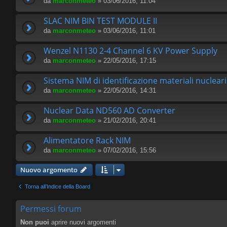
da
marconmeteo
» 03/06/2016, 11:04
SLAC NIM BIN TEST MODULE II
da
marconmeteo
» 03/06/2016, 11:01
Wenzel N1130 2-4 Channel 6 KV Power Supply
da
marconmeteo
» 22/05/2016, 17:15
Sistema NIM di identificazione materiali nucleari
da
marconmeteo
» 22/05/2016, 14:31
Nuclear Data ND560 AD Converter
da
marconmeteo
» 21/02/2016, 20:41
Alimentatore Rack NIM
da
marconmeteo
» 07/02/2016, 15:56
Nuovo argomento
Torna all’Indice della Board
Permessi forum
Non puoi
aprire nuovi argomenti