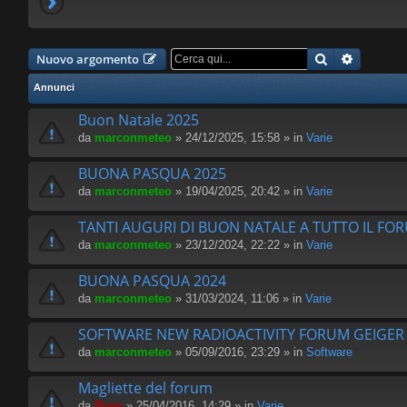
Cerca
Ricerca 
Nuovo argomento
Annunci
Buon Natale 2025
da
marconmeteo
» 24/12/2025, 15:58 » in
Varie
BUONA PASQUA 2025
da
marconmeteo
» 19/04/2025, 20:42 » in
Varie
TANTI AUGURI DI BUON NATALE A TUTTO IL FO
da
marconmeteo
» 23/12/2024, 22:22 » in
Varie
BUONA PASQUA 2024
da
marconmeteo
» 31/03/2024, 11:06 » in
Varie
SOFTWARE NEW RADIOACTIVITY FORUM GEIGE
da
marconmeteo
» 05/09/2016, 23:29 » in
Software
Magliette del forum
da
Boss
» 25/04/2016, 14:29 » in
Varie