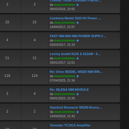
Comtec 7029A Constant Fractio…
s
m
u
2
2
V
da
marconmeteo
s
o
l
e
09/02/2016, 23:55
a
m
t
d
g
e
i
i
Canberra Model 3102 HV Power …
g
s
m
u
15
15
V
da
marconmeteo
i
s
o
l
e
14/04/2017, 21:57
o
a
m
t
d
g
e
i
i
FAST NIM BIN NIM POWER SUPPLY…
g
s
m
u
4
4
V
da
marconmeteo
i
s
o
l
e
03/03/2017, 21:33
o
a
m
t
d
g
e
i
i
Lecroy model 612A & 612AM - 6…
g
s
m
u
11
11
V
da
marconmeteo
i
s
o
l
e
29/01/2017, 12:01
o
a
m
t
d
g
e
i
i
Re: Ortec MODEL 4002D NIM BIN…
g
s
m
u
116
124
V
da
marconmeteo
i
s
o
l
e
07/04/2025, 21:34
o
a
m
t
d
g
e
i
i
Re: SILENA NIM MODULE
g
s
m
u
2
4
V
da
marconmeteo
i
s
o
l
e
09/01/2023, 22:20
o
a
m
t
d
g
e
i
i
Stanford Research SR280 Boxca…
g
s
m
u
2
2
V
da
marconmeteo
i
s
o
l
e
14/04/2016, 21:42
o
a
m
t
d
g
e
i
i
Tennelec TC241S Amplifier
g
s
m
u