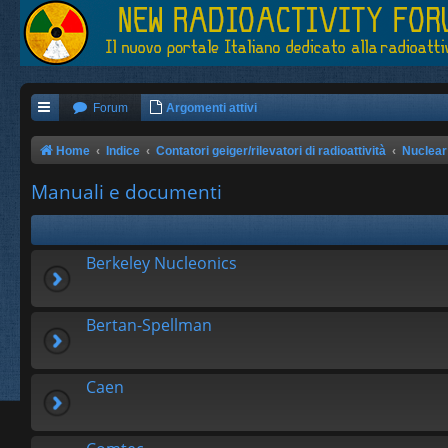
Forum
Argomenti attivi
Home
Indice
Contatori geiger/rilevatori di radioattività
Nuclear
Manuali e documenti
Berkeley Nucleonics
Bertan-Spellman
Caen