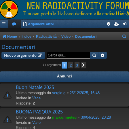
Argomenti attivi
Home
Indice
Radioattività
Video
Documentari
e
Documentari
r
Cerca
Ricerca avan
Nuovo argomento
c
1
2
3
Prossimo
71 argomenti
a
Annunci
Buon Natale 2025
Ultimo messaggio da
sergio.g
«
25/12/2025, 16:48
Inviato in
Varie
Risposte:
2
BUONA PASQUA 2025
Ultimo messaggio da
marconmeteo
«
30/04/2025, 20:28
Inviato in
Varie
Risposte:
4