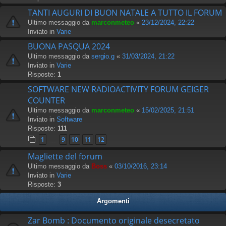
TANTI AUGURI DI BUON NATALE A TUTTO IL FORUM
Ultimo messaggio da
marconmeteo
«
23/12/2024, 22:22
Inviato in
Varie
BUONA PASQUA 2024
Ultimo messaggio da
sergio.g
«
31/03/2024, 21:22
Inviato in
Varie
Risposte:
1
SOFTWARE NEW RADIOACTIVITY FORUM GEIGER
COUNTER
Ultimo messaggio da
marconmeteo
«
15/02/2025, 21:51
Inviato in
Software
Risposte:
111
1
9
10
11
12
…
Magliette del forum
Ultimo messaggio da
Boss
«
03/10/2016, 23:14
Inviato in
Varie
Risposte:
3
Argomenti
Zar Bomb : Documento originale desecretato