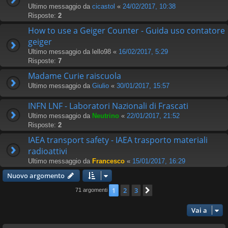
Ultimo messaggio da
cicastol
«
24/02/2017, 10:38
Risposte:
2
How to use a Geiger Counter - Guida uso contatore
geiger
Ultimo messaggio da
lello98
«
16/02/2017, 5:29
Risposte:
7
Madame Curie raiscuola
Ultimo messaggio da
Giulio
«
30/01/2017, 15:57
INFN LNF - Laboratori Nazionali di Frascati
Ultimo messaggio da
Neutrino
«
22/01/2017, 21:52
Risposte:
2
IAEA transport safety - IAEA trasporto materiali
radioattivi
Ultimo messaggio da
Francesco
«
15/01/2017, 16:29
Nuovo argomento
1
2
3
Prossimo
71 argomenti
Vai a