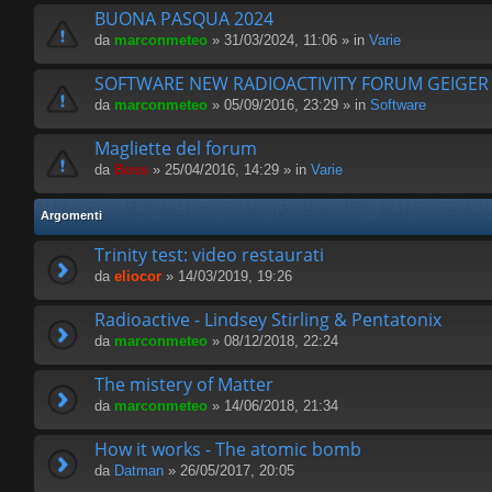
BUONA PASQUA 2024
da
marconmeteo
» 31/03/2024, 11:06 » in
Varie
SOFTWARE NEW RADIOACTIVITY FORUM GEIGE
da
marconmeteo
» 05/09/2016, 23:29 » in
Software
Magliette del forum
da
Boss
» 25/04/2016, 14:29 » in
Varie
Argomenti
Trinity test: video restaurati
da
eliocor
» 14/03/2019, 19:26
Radioactive - Lindsey Stirling & Pentatonix
da
marconmeteo
» 08/12/2018, 22:24
The mistery of Matter
da
marconmeteo
» 14/06/2018, 21:34
How it works - The atomic bomb
da
Datman
» 26/05/2017, 20:05