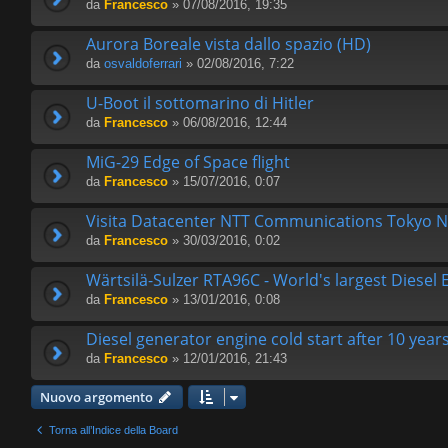
da
Francesco
» 07/08/2016, 19:35
Aurora Boreale vista dallo spazio (HD)
da
osvaldoferrari
» 02/08/2016, 7:22
U-Boot il sottomarino di Hitler
da
Francesco
» 06/08/2016, 12:44
MiG-29 Edge of Space flight
da
Francesco
» 15/07/2016, 0:07
Visita Datacenter NTT Communications Tokyo N
da
Francesco
» 30/03/2016, 0:02
Wärtsilä-Sulzer RTA96C - World's largest Diesel 
da
Francesco
» 13/01/2016, 0:08
Diesel generator engine cold start after 10 year
da
Francesco
» 12/01/2016, 21:43
Nuovo argomento
Torna all’Indice della Board