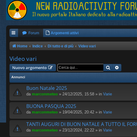
Forum
Argomenti attivi
Home
Indice
Di tutto e di più
Video vari
Video vari
Cerca
Ricerca 
Nuovo argomento
Annunci
Buon Natale 2025
da
marconmeteo
» 24/12/2025, 15:58 » in
Varie
BUONA PASQUA 2025
da
marconmeteo
» 19/04/2025, 20:42 » in
Varie
TANTI AUGURI DI BUON NATALE A TUTTO IL FO
da
marconmeteo
» 23/12/2024, 22:22 » in
Varie