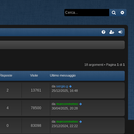
Cerca
Rice
18 argomenti • Pagina
1
di
1
Risposte
Visite
Ultimo messaggio
da
sergio.g
2
13761
25/12/2025, 16:48
da
marconmeteo
4
78500
30/04/2025, 20:28
da
marconmeteo
0
83098
23/12/2024, 22:22