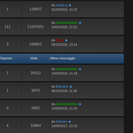
da
sergio.g
1
129507
31/03/2024, 21:22
da
marconmeteo
111
11047651
15/02/2025, 21:51
da
Boss
3
168862
03/10/2016, 23:14
Risposte
Visite
Ultimo messaggio
da
marconmeteo
1
20312
14/03/2019, 21:18
da
Batcaius
1
5870
09/12/2018, 11:39
da
marconmeteo
0
5802
14/06/2018, 21:34
da
Datman
4
10884
14/06/2017, 12:15