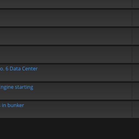
o. 6 Data Center
Engine starting
s in bunker