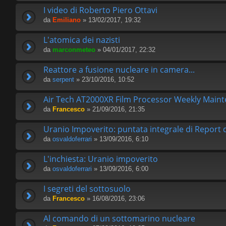
I video di Roberto Piero Ottavi
da
Emiliano
» 13/02/2017, 19:32
L'atomica dei nazisti
da
marconmeteo
» 04/01/2017, 22:32
Reattore a fusione nucleare in camera...
da
serpent
» 23/10/2016, 10:52
Air Tech AT2000XR Film Processor Weekly Main
da
Francesco
» 21/09/2016, 21:35
Uranio Impoverito: puntata integrale di Report 
da
osvaldoferrari
» 13/09/2016, 6:10
L'inchiesta: Uranio impoverito
da
osvaldoferrari
» 13/09/2016, 6:00
I segreti del sottosuolo
da
Francesco
» 16/08/2016, 23:06
Al comando di un sottomarino nucleare