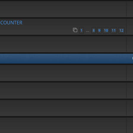
R COUNTER
1
8
9
10
11
12
…