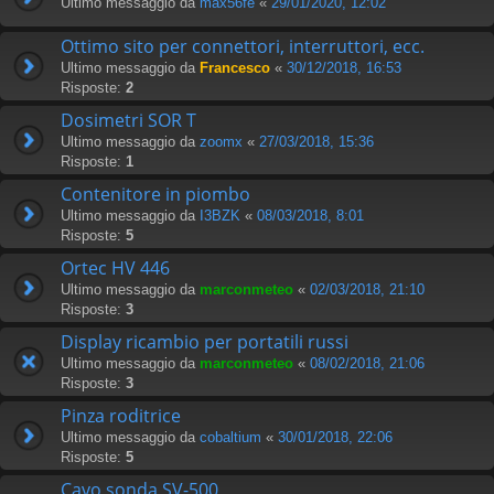
Ultimo messaggio da
max56fe
«
29/01/2020, 12:02
Ottimo sito per connettori, interruttori, ecc.
Ultimo messaggio da
Francesco
«
30/12/2018, 16:53
Risposte:
2
Dosimetri SOR T
Ultimo messaggio da
zoomx
«
27/03/2018, 15:36
Risposte:
1
Contenitore in piombo
Ultimo messaggio da
I3BZK
«
08/03/2018, 8:01
Risposte:
5
Ortec HV 446
Ultimo messaggio da
marconmeteo
«
02/03/2018, 21:10
Risposte:
3
Display ricambio per portatili russi
Ultimo messaggio da
marconmeteo
«
08/02/2018, 21:06
Risposte:
3
Pinza roditrice
Ultimo messaggio da
cobaltium
«
30/01/2018, 22:06
Risposte:
5
Cavo sonda SV-500