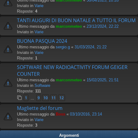
Ultimo messaggio da
marconmeteo
«
30/04/2025, 20:28
Inviato in
Varie
Risposte:
4
TANTI AUGURI DI BUON NATALE A TUTTO IL FORUM
Ultimo messaggio da
marconmeteo
«
23/12/2024, 22:22
Inviato in
Varie
BUONA PASQUA 2024
Ultimo messaggio da
sergio.g
«
31/03/2024, 21:22
Inviato in
Varie
Risposte:
1
SOFTWARE NEW RADIOACTIVITY FORUM GEIGER
COUNTER
Ultimo messaggio da
marconmeteo
«
15/02/2025, 21:51
Inviato in
Software
Risposte:
111
1
9
10
11
12
…
Magliette del forum
Ultimo messaggio da
Boss
«
03/10/2016, 23:14
Inviato in
Varie
Risposte:
3
Argomenti