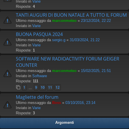
Inviato in
Varie
Risposte:
4
TANTI AUGURI DI BUON NATALE A TUTTO IL FORUM
Ultimo messaggio da
marconmeteo
«
23/12/2024, 22:22
Inviato in
Varie
BUONA PASQUA 2024
Ultimo messaggio da
sergio.g
«
31/03/2024, 21:22
Inviato in
Varie
Risposte:
1
SOFTWARE NEW RADIOACTIVITY FORUM GEIGER
COUNTER
Ultimo messaggio da
marconmeteo
«
15/02/2025, 21:51
Inviato in
Software
Risposte:
111
1
9
10
11
12
…
Magliette del forum
Ultimo messaggio da
Boss
«
03/10/2016, 23:14
Inviato in
Varie
Risposte:
3
Argomenti