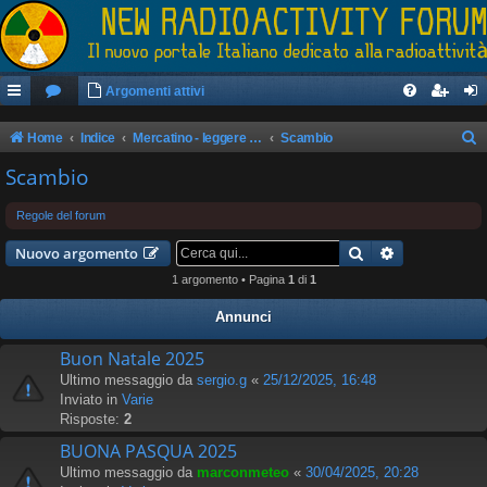
Argomenti attivi
Home
Indice
Mercatino - leggere il regolamento prima di postare
Scambio
e
Scambio
r
Regole del forum
c
Cerca
Ricerca avan
a
Nuovo argomento
1 argomento • Pagina
1
di
1
Annunci
Buon Natale 2025
Ultimo messaggio da
sergio.g
«
25/12/2025, 16:48
Inviato in
Varie
Risposte:
2
BUONA PASQUA 2025
Ultimo messaggio da
marconmeteo
«
30/04/2025, 20:28