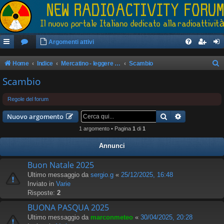
Argomenti attivi
Home
Indice
Mercatino - leggere il regolamento prima di postare
Scambio
e
Scambio
r
Regole del forum
c
Cerca
Ricerca avan
a
Nuovo argomento
1 argomento • Pagina
1
di
1
Annunci
Buon Natale 2025
Ultimo messaggio da
sergio.g
«
25/12/2025, 16:48
Inviato in
Varie
Risposte:
2
BUONA PASQUA 2025
Ultimo messaggio da
marconmeteo
«
30/04/2025, 20:28