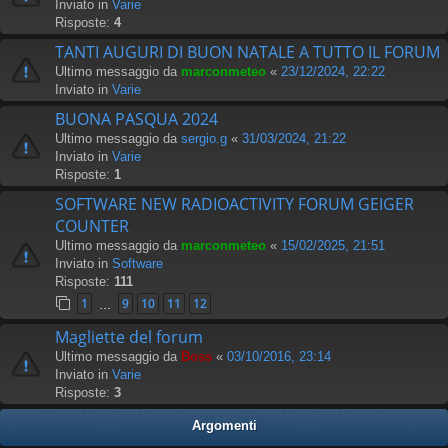
Inviato in
Varie
Risposte:
4
TANTI AUGURI DI BUON NATALE A TUTTO IL FORUM
Ultimo messaggio da
marconmeteo
«
23/12/2024, 22:22
Inviato in
Varie
BUONA PASQUA 2024
Ultimo messaggio da
sergio.g
«
31/03/2024, 21:22
Inviato in
Varie
Risposte:
1
SOFTWARE NEW RADIOACTIVITY FORUM GEIGER
COUNTER
Ultimo messaggio da
marconmeteo
«
15/02/2025, 21:51
Inviato in
Software
Risposte:
111
1
9
10
11
12
…
Magliette del forum
Ultimo messaggio da
Boss
«
03/10/2016, 23:14
Inviato in
Varie
Risposte:
3
Argomenti