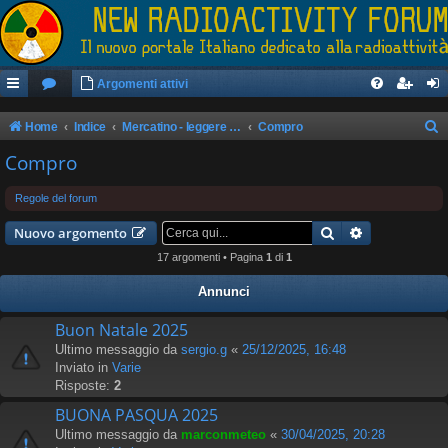
Argomenti attivi
Home
Indice
Mercatino - leggere il regolamento prima di postare
Compro
e
Compro
r
Regole del forum
c
Cerca
Ricerca avan
a
Nuovo argomento
17 argomenti • Pagina
1
di
1
Annunci
Buon Natale 2025
Ultimo messaggio da
sergio.g
«
25/12/2025, 16:48
Inviato in
Varie
Risposte:
2
BUONA PASQUA 2025
Ultimo messaggio da
marconmeteo
«
30/04/2025, 20:28