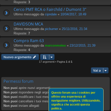
Risposte:
3
Cerco PMT RCA o Fairchild / Dumont 3"
Ultimo messaggio da
cipndale
«
10/04/2017, 18:49
DAVIDSON MCA
Ultimo messaggio da
picburner
«
25/11/2016, 21:34
Risposte:
7
Compro Ram 63
Ultimo messaggio da
marconmeteo
«
23/12/2015, 21:39
Risposte:
4
Nuovo argomento
17 argomenti • Pagina
1
di
1
Vai a
Permessi forum
Non puoi
aprire nuovi argomenti
Non puoi
rispondere negli argomenti
Questo forum usa i cookies per
Non puoi
modificare i tuoi messaggi
offrire una esperienza di
navigazione migliore. Utilizzandolo,
Non puoi
cancellare i tuoi messaggi
significa che accetti questa
Non puoi
inviare allegati
politica.