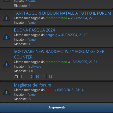
Inviato in
Varie
Risposte:
4
TANTI AUGURI DI BUON NATALE A TUTTO IL FORUM
Ultimo messaggio da
marconmeteo
«
23/12/2024, 22:22
Inviato in
Varie
BUONA PASQUA 2024
Ultimo messaggio da
sergio.g
«
31/03/2024, 21:22
Inviato in
Varie
Risposte:
1
SOFTWARE NEW RADIOACTIVITY FORUM GEIGER
COUNTER
Ultimo messaggio da
marconmeteo
«
15/02/2025, 21:51
Inviato in
Software
Risposte:
111
1
9
10
11
12
…
Magliette del forum
Ultimo messaggio da
Boss
«
03/10/2016, 23:14
Inviato in
Varie
Risposte:
3
Argomenti