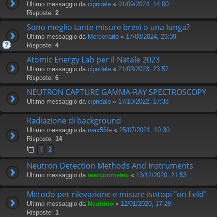
Ultimo messaggio da
cipndale
«
01/09/2024, 14:00
Risposte:
2
Sono meglio tante misure brevi o una lunga?
Ultimo messaggio da
Mercenario
«
17/08/2024, 23:39
Risposte:
4
Atomic Energy Lab per il Natale 2023
Ultimo messaggio da
cipndale
«
21/03/2023, 23:52
Risposte:
6
NEUTRON CAPTURE GAMMA-RAY SPECTROSCOPY
Ultimo messaggio da
cipndale
«
17/10/2022, 17:38
Radiazione di background
Ultimo messaggio da
max56fe
«
25/07/2021, 10:30
Risposte:
14
1
2
Neutron Detection Methods And Instruments
Ultimo messaggio da
marconmeteo
«
13/12/2020, 21:53
Metodo per rilevazione e misure isotopi "on field"
Ultimo messaggio da
Neutrino
«
12/01/2020, 17:29
Risposte:
1