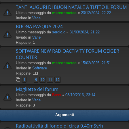
TANTI AUGURI DI BUON NATALE A TUTTO IL FORUM
Ultimo messaggio da
marconmeteo
«
23/12/2024, 22:22
Inviato in
Varie
BUONA PASQUA 2024
Ultimo messaggio da
sergio.g
«
31/03/2024, 21:22
Inviato in
Varie
Risposte:
1
SOFTWARE NEW RADIOACTIVITY FORUM GEIGER
COUNTER
Ultimo messaggio da
marconmeteo
«
15/02/2025, 21:51
Inviato in
Software
Risposte:
111
1
9
10
11
12
…
Magliette del forum
Ultimo messaggio da
Boss
«
03/10/2016, 23:14
Inviato in
Varie
Risposte:
3
Argomenti
Radioattività di fondo di circa 0.40mSv/h