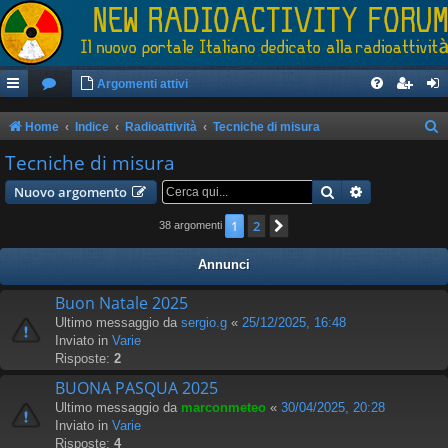
Argomenti attivi
Home
Indice
Radioattività
Tecniche di misura
e
Tecniche di misura
r
Cerca
Ricerca avan
Nuovo argomento
c
1
2
Prossimo
38 argomenti
a
Annunci
Buon Natale 2025
Ultimo messaggio da
sergio.g
«
25/12/2025, 16:48
Inviato in
Varie
Risposte:
2
BUONA PASQUA 2025
Ultimo messaggio da
marconmeteo
«
30/04/2025, 20:28
Inviato in
Varie
Risposte:
4