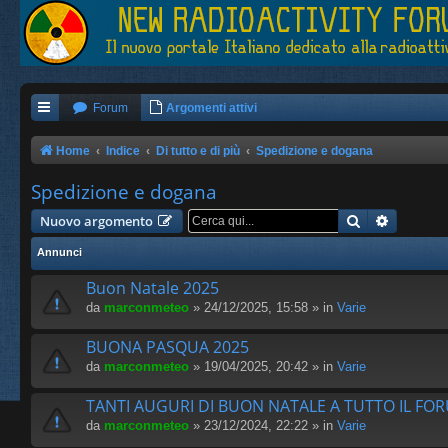
Forum
Argomenti attivi
Home
Indice
Di tutto e di più
Spedizione e dogana
Spedizione e dogana
Cerca
Ricerca 
Nuovo argomento
Annunci
Buon Natale 2025
da
marconmeteo
» 24/12/2025, 15:58 » in
Varie
BUONA PASQUA 2025
da
marconmeteo
» 19/04/2025, 20:42 » in
Varie
TANTI AUGURI DI BUON NATALE A TUTTO IL FO
da
marconmeteo
» 23/12/2024, 22:22 » in
Varie