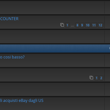
R COUNTER
1
8
9
10
11
12
…
to cosi basso?
1
2
li acquisti eBay dagli US