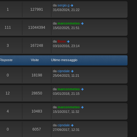
da
sergio.g
1
127991
31/03/2024, 21:22
da
marconmeteo
111
11044394
15/02/2025, 21:51
da
Boss
3
167248
03/10/2016, 23:14
Risposte
Visite
Ultimo messaggio
da
cipndale
0
18198
25/04/2023, 11:21
da
marconmeteo
12
28650
03/01/2018, 21:15
da
marconmeteo
4
10483
15/10/2017, 11:32
da
cipndale
0
6057
27/09/2017, 12:31