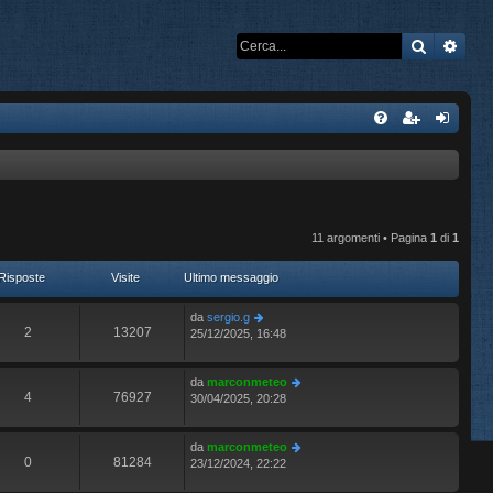
Cerca
Rice
11 argomenti • Pagina
1
di
1
Risposte
Visite
Ultimo messaggio
da
sergio.g
2
13207
25/12/2025, 16:48
da
marconmeteo
4
76927
30/04/2025, 20:28
da
marconmeteo
0
81284
23/12/2024, 22:22