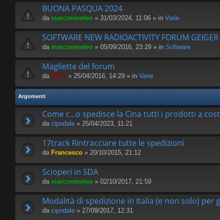
BUONA PASQUA 2024
da
marconmeteo
» 31/03/2024, 11:06 » in
Varie
SOFTWARE NEW RADIOACTIVITY FORUM GEIGE
da
marconmeteo
» 05/09/2016, 23:29 » in
Software
Magliette del forum
da
Boss
» 25/04/2016, 14:29 » in
Varie
Argomenti
Come c...o spedisce la Cina tutti i prodotti a cos
da
cipndale
» 25/04/2023, 11:21
17track Rintracciare tutte le spedizioni
da
Francesco
» 20/10/2015, 21:12
Scioperi in SDA
da
marconmeteo
» 02/10/2017, 21:59
Modalità di spedizione in Italia (e non solo) per g
da
cipndale
» 27/09/2017, 12:31