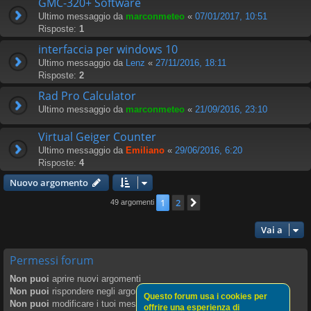
GMC-320+ Software
Ultimo messaggio da
marconmeteo
«
07/01/2017, 10:51
Risposte:
1
interfaccia per windows 10
Ultimo messaggio da
Lenz
«
27/11/2016, 18:11
Risposte:
2
Rad Pro Calculator
Ultimo messaggio da
marconmeteo
«
21/09/2016, 23:10
Virtual Geiger Counter
Ultimo messaggio da
Emiliano
«
29/06/2016, 6:20
Risposte:
4
Nuovo argomento
1
2
Prossimo
49 argomenti
Vai a
Permessi forum
Non puoi
aprire nuovi argomenti
Non puoi
rispondere negli argomenti
Questo forum usa i cookies per
Non puoi
modificare i tuoi messaggi
offrire una esperienza di