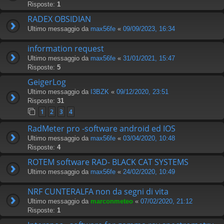
Risposte:
1
RADEX OBSIDIAN
Ultimo messaggio da
max56fe
«
09/09/2023, 16:34
information request
Ultimo messaggio da
max56fe
«
31/01/2021, 15:47
Risposte:
5
GeigerLog
Ultimo messaggio da
I3BZK
«
09/12/2020, 23:51
Risposte:
31
1
2
3
4
RadMeter pro -software android ed IOS
Ultimo messaggio da
max56fe
«
03/04/2020, 10:48
Risposte:
4
ROTEM software RAD- BLACK CAT SYSTEMS
Ultimo messaggio da
max56fe
«
24/02/2020, 10:49
NRF CUNTERALFA non da segni di vita
Ultimo messaggio da
marconmeteo
«
07/02/2020, 21:12
Risposte:
1