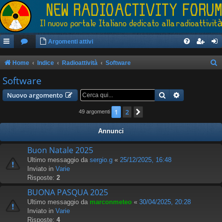
Argomenti attivi
Home
Indice
Radioattività
Software
e
Software
r
Cerca
Ricerca avan
Nuovo argomento
c
1
2
Prossimo
49 argomenti
a
Annunci
Buon Natale 2025
Ultimo messaggio da
sergio.g
«
25/12/2025, 16:48
Inviato in
Varie
Risposte:
2
BUONA PASQUA 2025
Ultimo messaggio da
marconmeteo
«
30/04/2025, 20:28
Inviato in
Varie
Risposte:
4