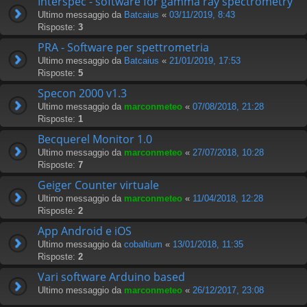
Interspec - software for gamma ray spectrometry
Ultimo messaggio da
Batcaius
«
03/11/2019, 8:43
Risposte:
3
PRA - Software per spettrometria
Ultimo messaggio da
Batcaius
«
21/01/2019, 17:53
Risposte:
5
Specon 2000 v1.3
Ultimo messaggio da
marconmeteo
«
07/08/2018, 21:28
Risposte:
1
Becquerel Monitor 1.0
Ultimo messaggio da
marconmeteo
«
27/07/2018, 10:28
Risposte:
7
Geiger Counter virtuale
Ultimo messaggio da
marconmeteo
«
11/04/2018, 12:28
Risposte:
2
App Android e iOS
Ultimo messaggio da
cobaltium
«
13/01/2018, 11:35
Risposte:
2
Vari software Arduino based
Ultimo messaggio da
marconmeteo
«
26/12/2017, 23:08