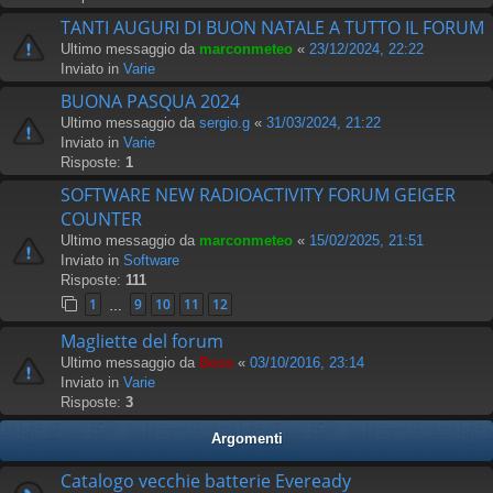
TANTI AUGURI DI BUON NATALE A TUTTO IL FORUM
Ultimo messaggio da
marconmeteo
«
23/12/2024, 22:22
Inviato in
Varie
BUONA PASQUA 2024
Ultimo messaggio da
sergio.g
«
31/03/2024, 21:22
Inviato in
Varie
Risposte:
1
SOFTWARE NEW RADIOACTIVITY FORUM GEIGER
COUNTER
Ultimo messaggio da
marconmeteo
«
15/02/2025, 21:51
Inviato in
Software
Risposte:
111
1
9
10
11
12
…
Magliette del forum
Ultimo messaggio da
Boss
«
03/10/2016, 23:14
Inviato in
Varie
Risposte:
3
Argomenti
Catalogo vecchie batterie Eveready