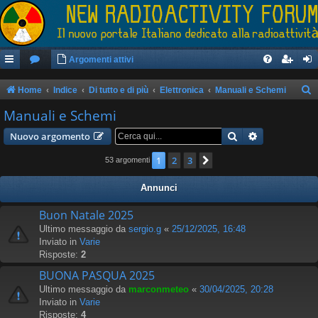
Argomenti attivi
Home
Indice
Di tutto e di più
Elettronica
Manuali e Schemi
e
Manuali e Schemi
r
Cerca
Ricerca avan
Nuovo argomento
c
1
2
3
Prossimo
53 argomenti
a
Annunci
Buon Natale 2025
Ultimo messaggio da
sergio.g
«
25/12/2025, 16:48
Inviato in
Varie
Risposte:
2
BUONA PASQUA 2025
Ultimo messaggio da
marconmeteo
«
30/04/2025, 20:28
Inviato in
Varie
Risposte:
4