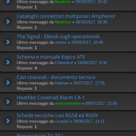
Ultimo messaggio da
Neutrino
«
09/10/2017, 19:42
Risposte:
1
Cataloghi connettori multipolari Amphenol
Ultimo messaggio da
Neutrino
«
09/10/2017, 19:36
Risposte:
1
The Signal - EBook sugli operazionali
Ultimo messaggio da
zoomx
«
29/09/2017, 10:49
Risposte:
1
Schema e manuale Kepco ATE
Ultimo messaggio da
Cherenkof
«
24/08/2017, 8:38
Risposte:
4
Cavi coassiali - documento tecnico
Ultimo messaggio da
Datman
«
30/07/2017, 17:55
Risposte:
1
Heathkit Conelrad Alarm CA-1
Ultimo messaggio da
marconmeteo
«
09/07/2017, 22:09
Schede tecniche cavi RG58 ed RG59
Ultimo messaggio da
cicastol
«
29/06/2017, 14:11
Risposte:
1
Provavalvole TV-7/U