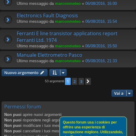
Ultimo messaggio da
marconmeteo
«
06/08/2016, 16:00
Electronics Fault Diagnosis
Ultimo messaggio da
marconmeteo
«
06/08/2016, 15:54
Ferranti E line transistor applications report
Ferranti Ltd. 1974
Ultimo messaggio da
marconmeteo
«
06/08/2016, 15:50
Manuale Elettrometro Pasco
Ultimo messaggio da
marconmeteo
«
05/08/2016, 21:33
Nuovo argomento
1
2
3
Prossimo
53 argomenti
Vai a
Permessi forum
Non puoi
aprire nuovi argomenti
Non puoi
rispondere negli argomenti
Questo forum usa i cookies per
Non puoi
modificare i tuoi messaggi
offrire una esperienza di
Non puoi
cancellare i tuoi messaggi
navigazione migliore. Utilizzandolo,