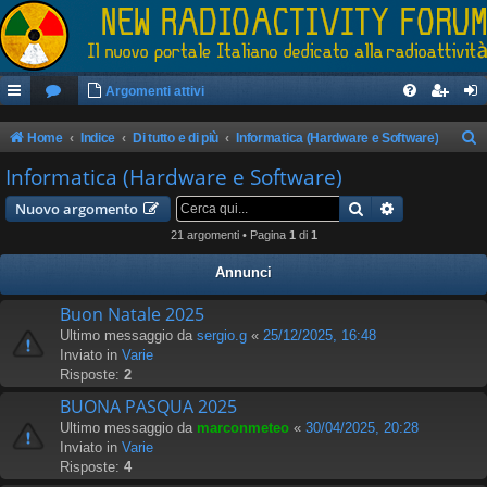
Argomenti attivi
Home
Indice
Di tutto e di più
Informatica (Hardware e Software)
e
Informatica (Hardware e Software)
r
Cerca
Ricerca avan
Nuovo argomento
c
21 argomenti • Pagina
1
di
1
a
Annunci
Buon Natale 2025
Ultimo messaggio da
sergio.g
«
25/12/2025, 16:48
Inviato in
Varie
Risposte:
2
BUONA PASQUA 2025
Ultimo messaggio da
marconmeteo
«
30/04/2025, 20:28
Inviato in
Varie
Risposte:
4