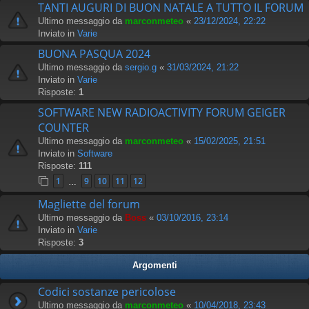
TANTI AUGURI DI BUON NATALE A TUTTO IL FORUM
Ultimo messaggio da
marconmeteo
«
23/12/2024, 22:22
Inviato in
Varie
BUONA PASQUA 2024
Ultimo messaggio da
sergio.g
«
31/03/2024, 21:22
Inviato in
Varie
Risposte:
1
SOFTWARE NEW RADIOACTIVITY FORUM GEIGER
COUNTER
Ultimo messaggio da
marconmeteo
«
15/02/2025, 21:51
Inviato in
Software
Risposte:
111
1
9
10
11
12
…
Magliette del forum
Ultimo messaggio da
Boss
«
03/10/2016, 23:14
Inviato in
Varie
Risposte:
3
Argomenti
Codici sostanze pericolose
Ultimo messaggio da
marconmeteo
«
10/04/2018, 23:43