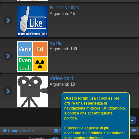
Friends sites
Argomenti:
46
Varie
Argomenti:
140
Video vari
Argomenti:
18
Questo forum usa i cookies per
offrire una esperienza di
navigazione migliore. Utilizzandolo,
significa che accetti questa
politica.
Vai a
È possibile saperne di più,
Home
Indice
Contattaci
Politica sui cookies
Staff
cliccando su "Politica sui cookies"
sulla pagina principale.
Powered by
phpBB
® Forum Software © phpBB Limited