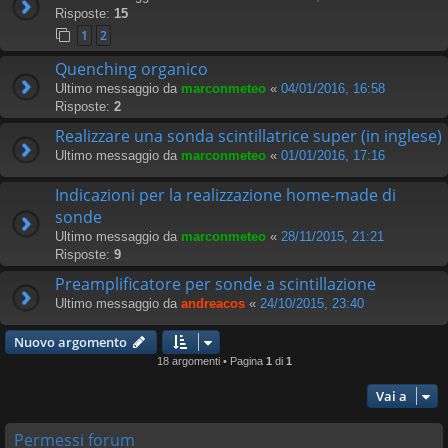
Risposte:
15
1
2
Quenching organico
Ultimo messaggio da
marconmeteo
«
04/01/2016, 16:58
Risposte:
2
Realizzare una sonda scintillatrice super (in inglese)
Ultimo messaggio da
marconmeteo
«
01/01/2016, 17:16
Indicazioni per la realizzazione home-made di
sonde
Ultimo messaggio da
marconmeteo
«
28/11/2015, 21:21
Risposte:
9
Preamplificatore per sonde a scintillazione
Ultimo messaggio da
andreacos
«
24/10/2015, 23:40
Nuovo argomento
18 argomenti • Pagina
1
di
1
Vai a
Permessi forum