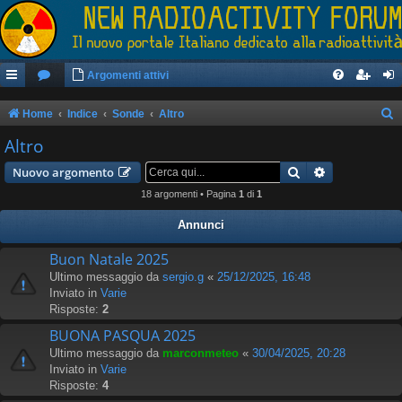
Argomenti attivi
Home
Indice
Sonde
Altro
e
Altro
r
Cerca
Ricerca avan
Nuovo argomento
c
18 argomenti • Pagina
1
di
1
a
Annunci
Buon Natale 2025
Ultimo messaggio da
sergio.g
«
25/12/2025, 16:48
Inviato in
Varie
Risposte:
2
BUONA PASQUA 2025
Ultimo messaggio da
marconmeteo
«
30/04/2025, 20:28
Inviato in
Varie
Risposte:
4