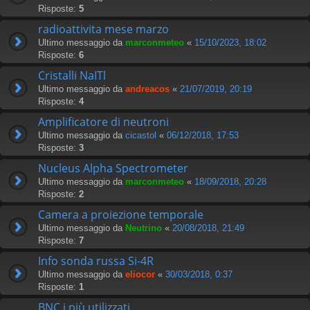
Risposte:
5
radioattivita mese marzo
Ultimo messaggio da
marconmeteo
«
15/10/2023, 18:02
Risposte:
6
Cristalli NaITl
Ultimo messaggio da
andreacos
«
21/07/2019, 20:19
Risposte:
4
Amplificatore di neutroni
Ultimo messaggio da
cicastol
«
06/12/2018, 17:53
Risposte:
3
Nucleus Alpha Spectrometer
Ultimo messaggio da
marconmeteo
«
18/09/2018, 20:28
Risposte:
2
Camera a proiezione temporale
Ultimo messaggio da
Neutrino
«
20/08/2018, 21:49
Risposte:
7
Info sonda russa Si-4R
Ultimo messaggio da
eliocor
«
30/03/2018, 0:37
Risposte:
1
BNC i più utilizzati