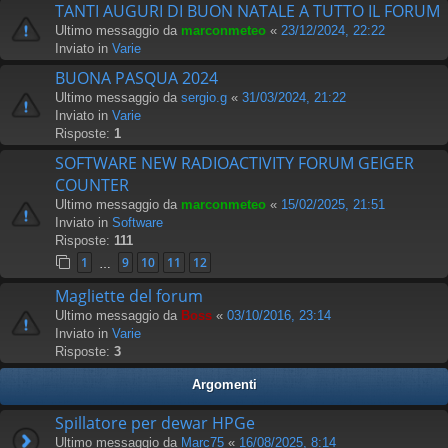
TANTI AUGURI DI BUON NATALE A TUTTO IL FORUM
Ultimo messaggio da
marconmeteo
«
23/12/2024, 22:22
Inviato in
Varie
BUONA PASQUA 2024
Ultimo messaggio da
sergio.g
«
31/03/2024, 21:22
Inviato in
Varie
Risposte:
1
SOFTWARE NEW RADIOACTIVITY FORUM GEIGER
COUNTER
Ultimo messaggio da
marconmeteo
«
15/02/2025, 21:51
Inviato in
Software
Risposte:
111
1
9
10
11
12
…
Magliette del forum
Ultimo messaggio da
Boss
«
03/10/2016, 23:14
Inviato in
Varie
Risposte:
3
Argomenti
Spillatore per dewar HPGe
Ultimo messaggio da
Marc75
«
16/08/2025, 8:14