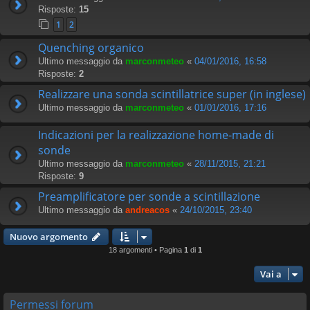
Risposte:
15
1
2
Quenching organico
Ultimo messaggio da
marconmeteo
«
04/01/2016, 16:58
Risposte:
2
Realizzare una sonda scintillatrice super (in inglese)
Ultimo messaggio da
marconmeteo
«
01/01/2016, 17:16
Indicazioni per la realizzazione home-made di
sonde
Ultimo messaggio da
marconmeteo
«
28/11/2015, 21:21
Risposte:
9
Preamplificatore per sonde a scintillazione
Ultimo messaggio da
andreacos
«
24/10/2015, 23:40
Nuovo argomento
18 argomenti • Pagina
1
di
1
Vai a
Permessi forum