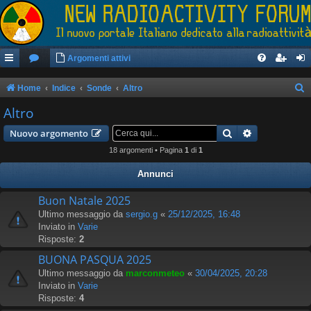
Argomenti attivi
Home
Indice
Sonde
Altro
e
Altro
r
Cerca
Ricerca avan
Nuovo argomento
c
18 argomenti • Pagina
1
di
1
a
Annunci
Buon Natale 2025
Ultimo messaggio da
sergio.g
«
25/12/2025, 16:48
Inviato in
Varie
Risposte:
2
BUONA PASQUA 2025
Ultimo messaggio da
marconmeteo
«
30/04/2025, 20:28
Inviato in
Varie
Risposte:
4