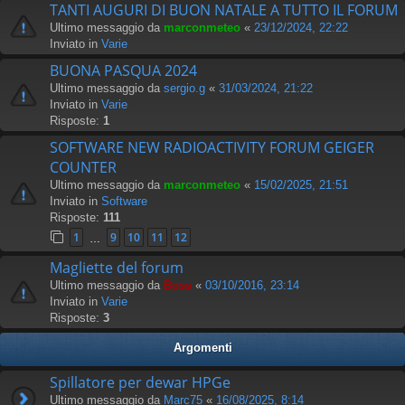
TANTI AUGURI DI BUON NATALE A TUTTO IL FORUM
Ultimo messaggio da
marconmeteo
«
23/12/2024, 22:22
Inviato in
Varie
BUONA PASQUA 2024
Ultimo messaggio da
sergio.g
«
31/03/2024, 21:22
Inviato in
Varie
Risposte:
1
SOFTWARE NEW RADIOACTIVITY FORUM GEIGER
COUNTER
Ultimo messaggio da
marconmeteo
«
15/02/2025, 21:51
Inviato in
Software
Risposte:
111
1
9
10
11
12
…
Magliette del forum
Ultimo messaggio da
Boss
«
03/10/2016, 23:14
Inviato in
Varie
Risposte:
3
Argomenti
Spillatore per dewar HPGe
Ultimo messaggio da
Marc75
«
16/08/2025, 8:14