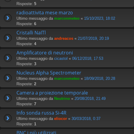
Risposte:
5
radioattivita mese marzo
Ultimo messaggio da
marconmeteo
«
15/10/2023, 18:02
Risposte:
6
Cristalli NaITl
Ultimo messaggio da
andreacos
«
21/07/2019, 20:19
Risposte:
4
Amplificatore di neutroni
Ultimo messaggio da
cicastol
«
06/12/2018, 17:53
Risposte:
3
Nucleus Alpha Spectrometer
Ultimo messaggio da
marconmeteo
«
18/09/2018, 20:28
Risposte:
2
Camera a proiezione temporale
Ultimo messaggio da
Neutrino
«
20/08/2018, 21:49
Risposte:
7
Info sonda russa Si-4R
Ultimo messaggio da
eliocor
«
30/03/2018, 0:37
Risposte:
1
BNC i più utilizzati