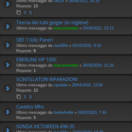
Ultimo messaggio da
I3BZK
«
26/05/2021, 14:19
Risposte:
13
1
2
Teoria dei tubi geiger (in inglese)
Ultimo messaggio da
marconmeteo
«
25/04/2021, 23:13
SBT-11(A): Pareri
Ultimo messaggio da
max56fe
«
03/10/2020, 8:33
Risposte:
8
EBERLINE HP 100C
Ultimo messaggio da
marconmeteo
«
30/05/2020, 21:16
Risposte:
1
SCINTILLATORI RIPARAZIONI
Ultimo messaggio da
cipndale
«
28/04/2020, 13:56
Risposte:
13
1
2
Cavetto Mhv
Ultimo messaggio da
AndreAndre
«
26/02/2020, 7:44
Risposte:
5
SONDA VICTOREEN 498-35