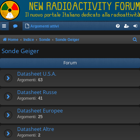
Argomenti attivi
Home
Indice
Sonde
Sonde Geiger
e
Sonde Geiger
r
Forum
c
a
Datasheet U.S.A.
Argomenti:
63
Datasheet Russe
Argomenti:
41
Datasheet Europee
Argomenti:
25
Datasheet Altre
Argomenti:
2