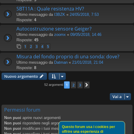
SBT11A : Quale resistenza HV?
Ultimo messaggio da
I3BZK
«
24/05/2018, 7:53
Risposte:
4
Autocostruzione sensore Geiger?
Ultimo messaggio da
zoomx
«
09/05/2018, 14:46
Risposte:
45
1
2
3
4
5
Misura del fondo proprio di una sonda: dove?
Ultimo messaggio da
Datman
«
21/01/2018, 21:04
Risposte:
8
Nuovo argomento
1
2
3
Prossimo
52 argomenti
Vai a
Permessi forum
Non puoi
aprire nuovi argomenti
Non puoi
rispondere negli argomenti
Questo forum usa i cookies per
Non puoi
modificare i tuoi messaggi
offrire una esperienza di
Non puoi
cancellare i tuoi messaggi