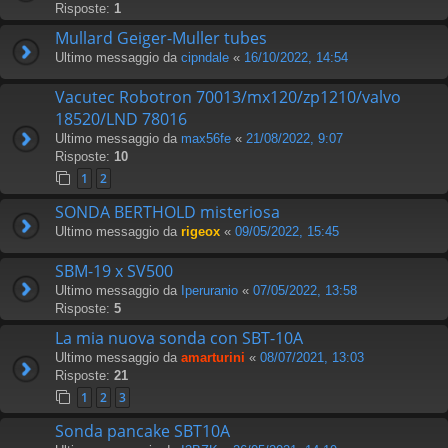
Risposte:
1
Mullard Geiger-Muller tubes
Ultimo messaggio da
cipndale
«
16/10/2022, 14:54
Vacutec Robotron 70013/mx120/zp1210/valvo
18520/LND 78016
Ultimo messaggio da
max56fe
«
21/08/2022, 9:07
Risposte:
10
1
2
SONDA BERTHOLD misteriosa
Ultimo messaggio da
rigeox
«
09/05/2022, 15:45
SBM-19 x SV500
Ultimo messaggio da
Iperuranio
«
07/05/2022, 13:58
Risposte:
5
La mia nuova sonda con SBT-10A
Ultimo messaggio da
amarturini
«
08/07/2021, 13:03
Risposte:
21
1
2
3
Sonda pancake SBT10A