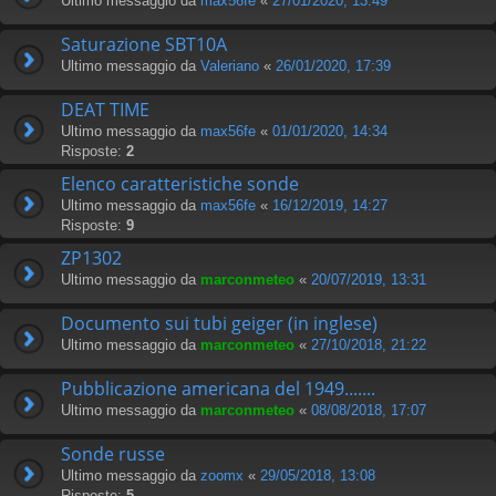
Ultimo messaggio da
max56fe
«
27/01/2020, 13:49
Saturazione SBT10A
Ultimo messaggio da
Valeriano
«
26/01/2020, 17:39
DEAT TIME
Ultimo messaggio da
max56fe
«
01/01/2020, 14:34
Risposte:
2
Elenco caratteristiche sonde
Ultimo messaggio da
max56fe
«
16/12/2019, 14:27
Risposte:
9
ZP1302
Ultimo messaggio da
marconmeteo
«
20/07/2019, 13:31
Documento sui tubi geiger (in inglese)
Ultimo messaggio da
marconmeteo
«
27/10/2018, 21:22
Pubblicazione americana del 1949.......
Ultimo messaggio da
marconmeteo
«
08/08/2018, 17:07
Sonde russe
Ultimo messaggio da
zoomx
«
29/05/2018, 13:08
Risposte:
5