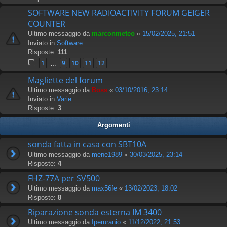
SOFTWARE NEW RADIOACTIVITY FORUM GEIGER
COUNTER
Ultimo messaggio da
marconmeteo
«
15/02/2025, 21:51
Inviato in
Software
Risposte:
111
1
9
10
11
12
…
Magliette del forum
Ultimo messaggio da
Boss
«
03/10/2016, 23:14
Inviato in
Varie
Risposte:
3
Argomenti
sonda fatta in casa con SBT10A
Ultimo messaggio da
mene1989
«
30/03/2025, 23:14
Risposte:
4
FHZ-77A per SV500
Ultimo messaggio da
max56fe
«
13/02/2023, 18:02
Risposte:
8
Riparazione sonda esterna IM 3400
Ultimo messaggio da
Iperuranio
«
11/12/2022, 21:53