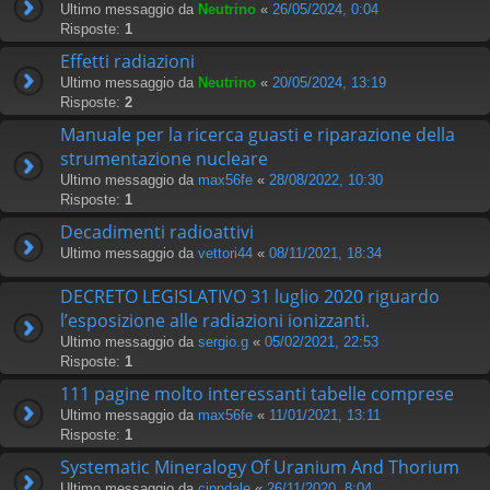
Ultimo messaggio da
Neutrino
«
26/05/2024, 0:04
Risposte:
1
Effetti radiazioni
Ultimo messaggio da
Neutrino
«
20/05/2024, 13:19
Risposte:
2
Manuale per la ricerca guasti e riparazione della
strumentazione nucleare
Ultimo messaggio da
max56fe
«
28/08/2022, 10:30
Risposte:
1
Decadimenti radioattivi
Ultimo messaggio da
vettori44
«
08/11/2021, 18:34
DECRETO LEGISLATIVO 31 luglio 2020 riguardo
l’esposizione alle radiazioni ionizzanti.
Ultimo messaggio da
sergio.g
«
05/02/2021, 22:53
Risposte:
1
111 pagine molto interessanti tabelle comprese
Ultimo messaggio da
max56fe
«
11/01/2021, 13:11
Risposte:
1
Systematic Mineralogy Of Uranium And Thorium
Ultimo messaggio da
cipndale
«
26/11/2020, 8:04