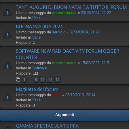
TANTI AUGURI DI BUON NATALE A TUTTO IL FORUM
Ultimo messaggio da
marconmeteo
«
23/12/2024, 22:22
Inviato in
Varie
BUONA PASQUA 2024
Ultimo messaggio da
sergio.g
«
31/03/2024, 21:22
Inviato in
Varie
Risposte:
1
SOFTWARE NEW RADIOACTIVITY FORUM GEIGER
COUNTER
Ultimo messaggio da
marconmeteo
«
15/02/2025, 21:51
Inviato in
Software
Risposte:
111
1
9
10
11
12
…
Magliette del forum
Ultimo messaggio da
Boss
«
03/10/2016, 23:14
Inviato in
Varie
Risposte:
3
Argomenti
GAMMA SPECTACULAR E PRA