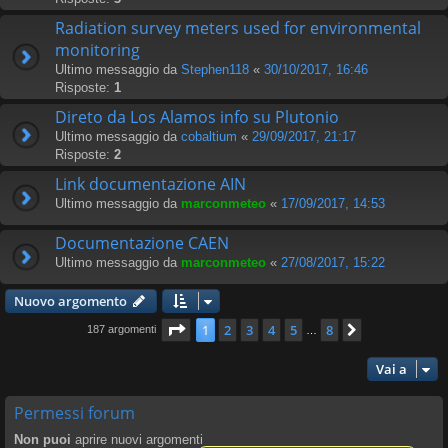
Radiation survey meters used for environmental
monitoring
Ultimo messaggio da
Stephen118
«
30/10/2017, 16:46
Risposte:
1
Direto da Los Alamos info su Plutonio
Ultimo messaggio da
cobaltium
«
29/09/2017, 21:17
Risposte:
2
Link documentazione AIN
Ultimo messaggio da
marconmeteo
«
17/09/2017, 14:53
Documentazione CAEN
Ultimo messaggio da
marconmeteo
«
27/08/2017, 15:22
Nuovo argomento
Pagina
1
di
8
1
2
3
4
5
8
Prossimo
187 argomenti
…
Vai a
Permessi forum
Non puoi
aprire nuovi argomenti