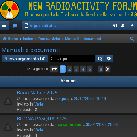
Argomenti attivi
Home
Indice
Radioattività
Manuali e documenti
e
Manuali e documenti
r
Cerca
Ricerca avan
Nuovo argomento
c
Pagina
1
di
8
1
2
3
4
5
8
Prossimo
187 argomenti
…
a
Annunci
Buon Natale 2025
Ultimo messaggio da
sergio.g
«
25/12/2025, 16:48
Inviato in
Varie
Risposte:
2
BUONA PASQUA 2025
Ultimo messaggio da
marconmeteo
«
30/04/2025, 20:28
Inviato in
Varie
Risposte:
4