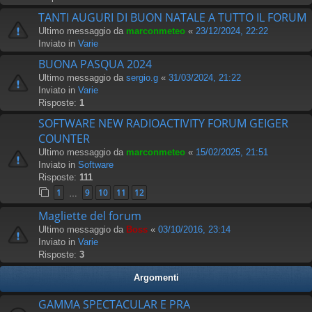
TANTI AUGURI DI BUON NATALE A TUTTO IL FORUM
Ultimo messaggio da
marconmeteo
«
23/12/2024, 22:22
Inviato in
Varie
BUONA PASQUA 2024
Ultimo messaggio da
sergio.g
«
31/03/2024, 21:22
Inviato in
Varie
Risposte:
1
SOFTWARE NEW RADIOACTIVITY FORUM GEIGER
COUNTER
Ultimo messaggio da
marconmeteo
«
15/02/2025, 21:51
Inviato in
Software
Risposte:
111
1
9
10
11
12
…
Magliette del forum
Ultimo messaggio da
Boss
«
03/10/2016, 23:14
Inviato in
Varie
Risposte:
3
Argomenti
GAMMA SPECTACULAR E PRA