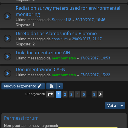
Radiation survey meters used for environmental
monitoring
Ultimo messaggio da
Stephen118
«
30/10/2017, 16:46
Risposte:
1
Direto da Los Alamos info su Plutonio
Ultimo messaggio da
cobaltium
«
29/09/2017, 21:17
Risposte:
2
Link documentazione AIN
Ultimo messaggio da
marconmeteo
«
17/09/2017, 14:53
Documentazione CAEN
Ultimo messaggio da
marconmeteo
«
27/08/2017, 15:22
Nuovo argomento
Pagina
1
di
8
1
2
3
4
5
8
Prossimo
187 argomenti
…
Vai a
Permessi forum
Non puoi
aprire nuovi argomenti