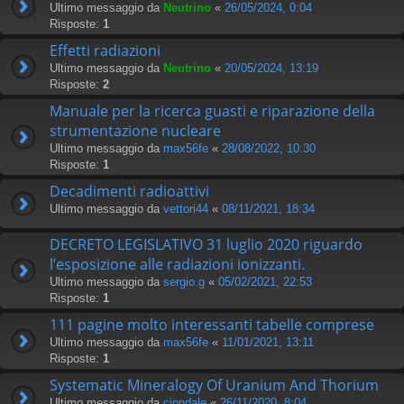
Ultimo messaggio da
Neutrino
«
26/05/2024, 0:04
Risposte:
1
Effetti radiazioni
Ultimo messaggio da
Neutrino
«
20/05/2024, 13:19
Risposte:
2
Manuale per la ricerca guasti e riparazione della
strumentazione nucleare
Ultimo messaggio da
max56fe
«
28/08/2022, 10:30
Risposte:
1
Decadimenti radioattivi
Ultimo messaggio da
vettori44
«
08/11/2021, 18:34
DECRETO LEGISLATIVO 31 luglio 2020 riguardo
l’esposizione alle radiazioni ionizzanti.
Ultimo messaggio da
sergio.g
«
05/02/2021, 22:53
Risposte:
1
111 pagine molto interessanti tabelle comprese
Ultimo messaggio da
max56fe
«
11/01/2021, 13:11
Risposte:
1
Systematic Mineralogy Of Uranium And Thorium
Ultimo messaggio da
cipndale
«
26/11/2020, 8:04