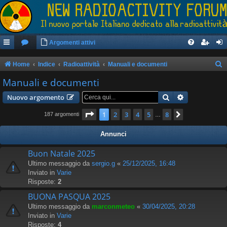
Argomenti attivi
Home
Indice
Radioattività
Manuali e documenti
e
Manuali e documenti
r
Cerca
Ricerca avan
Nuovo argomento
c
Pagina
1
di
8
1
2
3
4
5
8
Prossimo
187 argomenti
…
a
Annunci
Buon Natale 2025
Ultimo messaggio da
sergio.g
«
25/12/2025, 16:48
Inviato in
Varie
Risposte:
2
BUONA PASQUA 2025
Ultimo messaggio da
marconmeteo
«
30/04/2025, 20:28
Inviato in
Varie
Risposte:
4