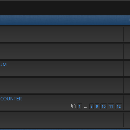
avanzata
RUM
R COUNTER
1
8
9
10
11
12
…