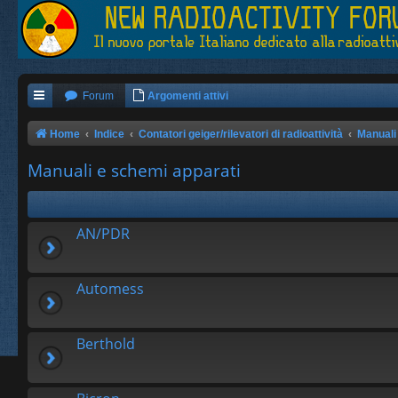
Forum
Argomenti attivi
Home
Indice
Contatori geiger/rilevatori di radioattività
Manuali
Manuali e schemi apparati
AN/PDR
Automess
Berthold