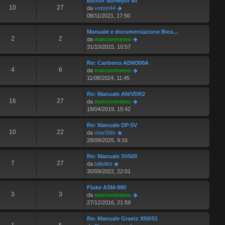
Bicron Surveyor 50
s
m
u
10
27
V
da
vettori44
s
o
l
e
08/11/2021, 17:50
a
m
t
d
g
e
i
i
Manuale e documentazione Bios…
g
s
m
u
2
2
V
da
marconmeteo
i
s
o
l
e
31/10/2015, 10:57
o
a
m
t
d
g
e
i
i
Re: Canberra ADM300A
g
s
m
u
4
6
V
da
marconmeteo
i
s
o
l
e
11/08/2024, 11:45
o
a
m
t
d
g
e
i
i
Re: Manuale AN/VDR2
g
s
m
u
16
27
V
da
marconmeteo
i
s
o
l
e
18/04/2019, 15:42
o
a
m
t
d
g
e
i
i
Re: Manuale DP-5V
g
s
m
u
10
22
V
da
max56fe
i
s
o
l
e
28/09/2025, 9:16
o
a
m
t
d
g
e
i
i
Re: Manuale SV500
g
s
m
u
7
27
V
da
billielliot
i
s
o
l
e
30/09/2022, 22:01
o
a
m
t
d
g
e
i
i
Fluke ASM-990
g
s
m
u
3
3
V
da
marconmeteo
i
s
o
l
e
27/12/2016, 21:59
o
a
m
t
d
g
e
i
i
Re: Manuale Graetz X50/S1
g
s
m
u