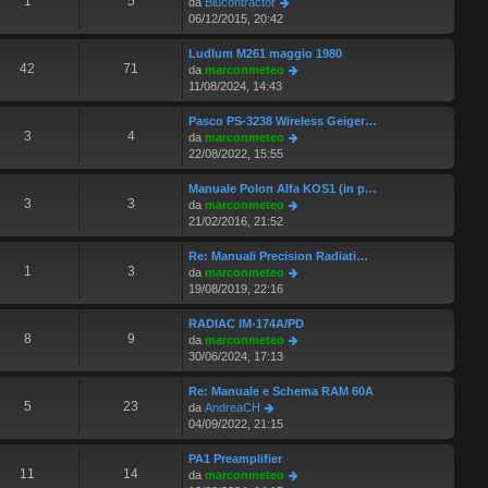
1
5
V
da
Blucontractor
i
s
o
l
e
06/12/2015, 20:42
o
a
m
t
d
g
e
i
i
Ludlum M261 maggio 1980
g
s
m
u
42
71
V
da
marconmeteo
i
s
o
l
e
11/08/2024, 14:43
o
a
m
t
d
g
e
i
i
Pasco PS-3238 Wireless Geiger…
g
s
m
u
3
4
V
da
marconmeteo
i
s
o
l
e
22/08/2022, 15:55
o
a
m
t
d
g
e
i
i
Manuale Polon Alfa KOS1 (in p…
g
s
m
u
3
3
V
da
marconmeteo
i
s
o
l
e
21/02/2016, 21:52
o
a
m
t
d
g
e
i
i
Re: Manuali Precision Radiati…
g
s
m
u
1
3
V
da
marconmeteo
i
s
o
l
e
19/08/2019, 22:16
o
a
m
t
d
g
e
i
i
RADIAC IM-174A/PD
g
s
m
u
8
9
V
da
marconmeteo
i
s
o
l
e
30/06/2024, 17:13
o
a
m
t
d
g
e
i
i
Re: Manuale e Schema RAM 60A
g
s
m
u
5
23
V
da
AndreaCH
i
s
o
l
e
04/09/2022, 21:15
o
a
m
t
d
g
e
i
i
PA1 Preamplifier
g
s
m
u
11
14
V
da
marconmeteo
i
s
o