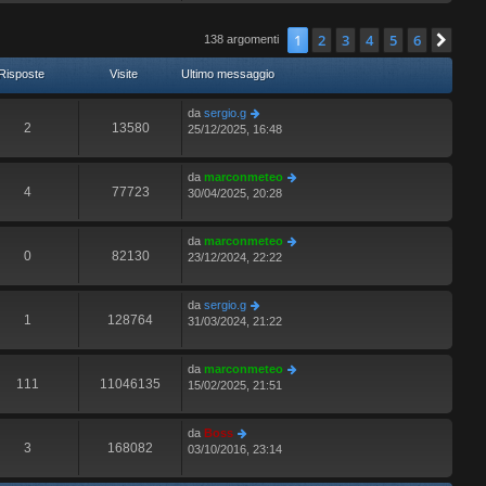
t
d
g
e
i
i
g
s
m
u
1
2
3
4
5
6
Pro
138 argomenti
i
s
o
l
o
a
m
t
Risposte
Visite
Ultimo messaggio
g
e
i
g
s
m
da
sergio.g
i
s
o
2
13580
25/12/2025, 16:48
o
a
m
g
e
g
s
da
marconmeteo
i
s
4
77723
30/04/2025, 20:28
o
a
g
g
da
marconmeteo
i
0
82130
23/12/2024, 22:22
o
da
sergio.g
1
128764
31/03/2024, 21:22
da
marconmeteo
111
11046135
15/02/2025, 21:51
da
Boss
3
168082
03/10/2016, 23:14