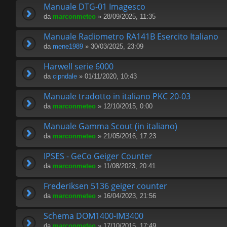
Manuale DTG-01 Imagesco
da
marconmeteo
» 28/09/2025, 11:35
Manuale Radiometro RA141B Esercito Italiano
da
mene1989
» 30/03/2025, 23:09
Harwell serie 6000
da
cipndale
» 01/11/2020, 10:43
Manuale tradotto in italiano PKC 20-03
da
marconmeteo
» 12/10/2015, 0:00
Manuale Gamma Scout (in italiano)
da
marconmeteo
» 21/05/2016, 17:23
IPSES - GeCo Geiger Counter
da
marconmeteo
» 11/08/2023, 20:41
Frederiksen 5136 geiger counter
da
marconmeteo
» 16/04/2023, 21:56
Schema DOM1400-IM3400
da
marconmeteo
» 17/10/2015, 17:49