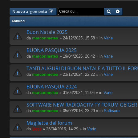
Cerca
Ricerca 
Nuovo argomento
Annunci
Buon Natale 2025
da
marconmeteo
» 24/12/2025, 15:58 » in
Varie
BUONA PASQUA 2025
da
marconmeteo
» 19/04/2025, 20:42 » in
Varie
TANTI AUGURI DI BUON NATALE A TUTTO IL FO
da
marconmeteo
» 23/12/2024, 22:22 » in
Varie
BUONA PASQUA 2024
da
marconmeteo
» 31/03/2024, 11:06 » in
Varie
SOFTWARE NEW RADIOACTIVITY FORUM GEIGE
da
marconmeteo
» 05/09/2016, 23:29 » in
Software
Magliette del forum
da
Boss
» 25/04/2016, 14:29 » in
Varie