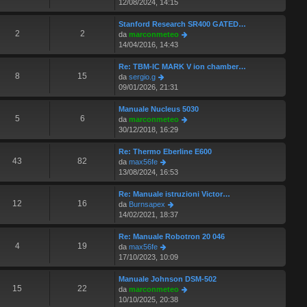
l
e
12/08/2024, 14:15
o
a
m
t
d
g
e
i
i
Stanford Research SR400 GATED…
g
s
m
u
2
2
V
da
marconmeteo
i
s
o
l
e
14/04/2016, 14:43
o
a
m
t
d
g
e
i
i
Re: TBM-IC MARK V ion chamber…
g
s
m
u
8
15
V
da
sergio.g
i
s
o
l
e
09/01/2026, 21:31
o
a
m
t
d
g
e
i
i
Manuale Nucleus 5030
g
s
m
u
5
6
V
da
marconmeteo
i
s
o
l
e
30/12/2018, 16:29
o
a
m
t
d
g
e
i
i
Re: Thermo Eberline E600
g
s
m
u
43
82
V
da
max56fe
i
s
o
l
e
13/08/2024, 16:53
o
a
m
t
d
g
e
i
i
Re: Manuale istruzioni Victor…
g
s
m
u
12
16
V
da
Burnsapex
i
s
o
l
e
14/02/2021, 18:37
o
a
m
t
d
g
e
i
i
Re: Manuale Robotron 20 046
g
s
m
u
4
19
V
da
max56fe
i
s
o
l
e
17/10/2023, 10:09
o
a
m
t
d
g
e
i
i
Manuale Johnson DSM-502
g
s
m
u
15
22
V
da
marconmeteo
i
s
o
l
e
10/10/2025, 20:38
o
a
m