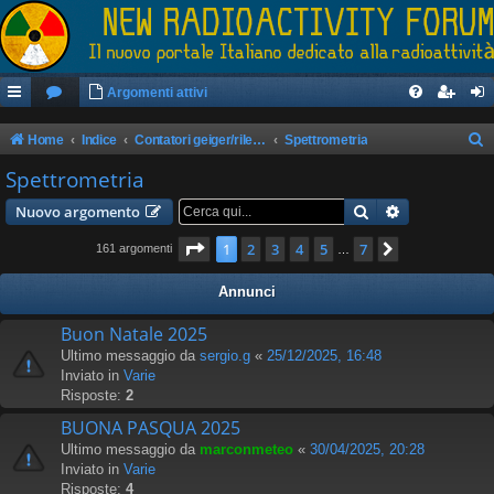
Argomenti attivi
Home
Indice
Contatori geiger/rilevatori di radioattività
Spettrometria
e
Spettrometria
r
Cerca
Ricerca avan
Nuovo argomento
c
Pagina
1
di
7
1
2
3
4
5
7
Prossimo
161 argomenti
…
a
Annunci
Buon Natale 2025
Ultimo messaggio da
sergio.g
«
25/12/2025, 16:48
Inviato in
Varie
Risposte:
2
BUONA PASQUA 2025
Ultimo messaggio da
marconmeteo
«
30/04/2025, 20:28
Inviato in
Varie
Risposte:
4