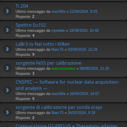
Ti 204
Ultimo messaggio da
max56fe
«
22/09/2024, 8:03
Risposte:
2
Spettro Eu152
Ultimo messaggio da
cipndale
«
18/09/2024, 16:49
Risposte:
4
LaBr3 vs NaI sotto i 60kev
Ultimo messaggio da
Marc75
«
03/09/2024, 22:29
Risposte:
9
sorgente Fe55 per calibrazione
Ultimo messaggio da
marconmeteo
«
08/08/2024, 21:20
Risposte:
3
CNSPEC — Software for nuclear data acquisition
and analysis —
Ultimo messaggio da
max56fe
«
26/05/2024, 14:57
Risposte:
5
sorgente di calibrazione per sonda xrays
Ultimo messaggio da
Marc75
«
26/02/2024, 9:18
Risposte:
2
Comparazione GS-PRO-V5 e Theremino adapter