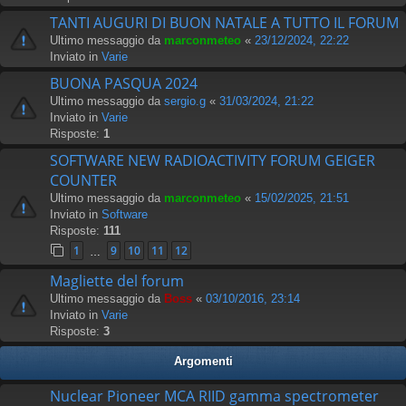
TANTI AUGURI DI BUON NATALE A TUTTO IL FORUM
Ultimo messaggio da
marconmeteo
«
23/12/2024, 22:22
Inviato in
Varie
BUONA PASQUA 2024
Ultimo messaggio da
sergio.g
«
31/03/2024, 21:22
Inviato in
Varie
Risposte:
1
SOFTWARE NEW RADIOACTIVITY FORUM GEIGER
COUNTER
Ultimo messaggio da
marconmeteo
«
15/02/2025, 21:51
Inviato in
Software
Risposte:
111
1
9
10
11
12
…
Magliette del forum
Ultimo messaggio da
Boss
«
03/10/2016, 23:14
Inviato in
Varie
Risposte:
3
Argomenti
Nuclear Pioneer MCA RIID gamma spectrometer