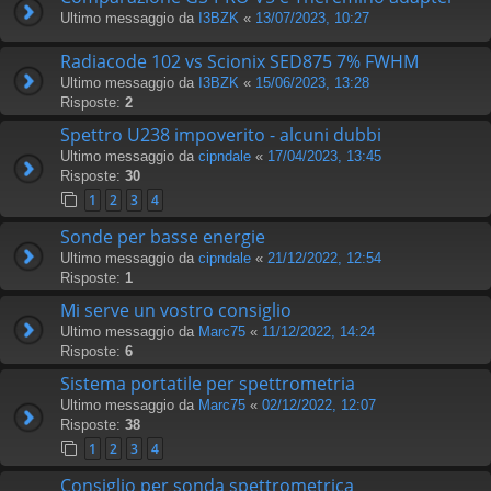
Ultimo messaggio da
I3BZK
«
13/07/2023, 10:27
Radiacode 102 vs Scionix SED875 7% FWHM
Ultimo messaggio da
I3BZK
«
15/06/2023, 13:28
Risposte:
2
Spettro U238 impoverito - alcuni dubbi
Ultimo messaggio da
cipndale
«
17/04/2023, 13:45
Risposte:
30
1
2
3
4
Sonde per basse energie
Ultimo messaggio da
cipndale
«
21/12/2022, 12:54
Risposte:
1
Mi serve un vostro consiglio
Ultimo messaggio da
Marc75
«
11/12/2022, 14:24
Risposte:
6
Sistema portatile per spettrometria
Ultimo messaggio da
Marc75
«
02/12/2022, 12:07
Risposte:
38
1
2
3
4
Consiglio per sonda spettrometrica