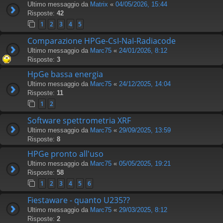
Ultimo messaggio da
Matrix
«
04/05/2026, 15:44
Risposte:
42
1
2
3
4
5
Comparazione HPGe-CsI-NaI-Radiacode
Ultimo messaggio da
Marc75
«
24/01/2026, 8:12
Risposte:
3
HpGe bassa energia
Ultimo messaggio da
Marc75
«
24/12/2025, 14:04
Risposte:
11
1
2
Software spettrometria XRF
Ultimo messaggio da
Marc75
«
29/09/2025, 13:59
Risposte:
8
HPGe pronto all'uso
Ultimo messaggio da
Marc75
«
05/05/2025, 19:21
Risposte:
58
1
2
3
4
5
6
Fiestaware - quanto U235??
Ultimo messaggio da
Marc75
«
29/03/2025, 8:12
Risposte:
2