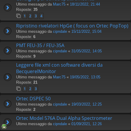
Ultimo messaggio da
Marc75
«
18/11/2022, 21:44
Risposte:
35
1
2
3
4
Ripristino rivelatori HpGe ( focus on Ortec PopTop)
Ultimo messaggio da
cipndale
«
15/11/2022, 15:04
Risposte:
6
PMT FEU-35 / FEU-35A
Ultimo messaggio da
cipndale
«
31/05/2022, 14:05
Risposte:
9
Leggere file xml con software diversi da
BecquerelMonitor
Ultimo messaggio da
Marc75
«
19/05/2022, 13:05
Risposte:
21
1
2
3
Ortec DSPEC 50
Ultimo messaggio da
cipndale
«
19/03/2022, 12:25
Risposte:
2
Ortec Model 576A Dual Alpha Spectrometer
Ultimo messaggio da
cipndale
«
01/09/2021, 12:26