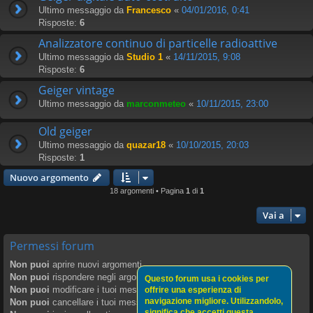
Ultimo messaggio da
Francesco
«
04/01/2016, 0:41
Risposte:
6
Analizzatore continuo di particelle radioattive
Ultimo messaggio da
Studio 1
«
14/11/2015, 9:08
Risposte:
6
Geiger vintage
Ultimo messaggio da
marconmeteo
«
10/11/2015, 23:00
Old geiger
Ultimo messaggio da
quazar18
«
10/10/2015, 20:03
Risposte:
1
Nuovo argomento
18 argomenti • Pagina
1
di
1
Vai a
Permessi forum
Non puoi
aprire nuovi argomenti
Non puoi
rispondere negli argomenti
Questo forum usa i cookies per
Non puoi
modificare i tuoi messaggi
offrire una esperienza di
navigazione migliore. Utilizzandolo,
Non puoi
cancellare i tuoi messaggi
significa che accetti questa