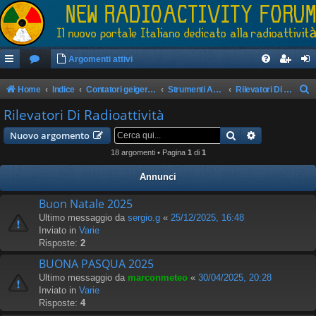
Argomenti attivi
Home
Indice
Contatori geiger/rilevatori di radioattività
Strumenti Autocostruiti
Rilevatori Di Radioattività
e
Rilevatori Di Radioattività
r
Cerca
Ricerca avan
Nuovo argomento
c
18 argomenti • Pagina
1
di
1
a
Annunci
Buon Natale 2025
Ultimo messaggio da
sergio.g
«
25/12/2025, 16:48
Inviato in
Varie
Risposte:
2
BUONA PASQUA 2025
Ultimo messaggio da
marconmeteo
«
30/04/2025, 20:28
Inviato in
Varie
Risposte:
4