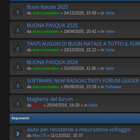
Buon Natale 2025
da
marconmeteo
» 24/12/2025, 15:58 » in
Varie
BUONA PASQUA 2025
da
marconmeteo
» 19/04/2025, 20:42 » in
Varie
TANTI AUGURI DI BUON NATALE A TUTTO IL FO
da
marconmeteo
» 23/12/2024, 22:22 » in
Varie
BUONA PASQUA 2024
da
marconmeteo
» 31/03/2024, 11:06 » in
Varie
SOFTWARE NEW RADIOACTIVITY FORUM GEIGE
da
marconmeteo
» 05/09/2016, 23:29 » in
Software
Magliette del forum
da
Boss
» 25/04/2016, 14:29 » in
Varie
Argomenti
aiuto per resistenze e misurazione voltaggio
da
Marc75
» 11/12/2022, 10:37