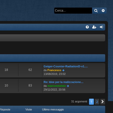
Cerca
Rice
Geiger-Counter-RadiationD-v1.…
18
62
V
da
Francesco
e
13/08/2019, 23:02
d
i
Re: Idee per la realizzazione…
u
10
83
V
da
marconmeteo
l
e
29/11/2022, 20:56
t
d
i
i
m
u
1
2
Pro
31 argomenti
o
l
m
t
Risposte
Visite
Ultimo messaggio
e
i