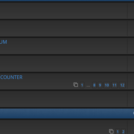
RUM
R COUNTER
1
8
9
10
11
12
…
1
2