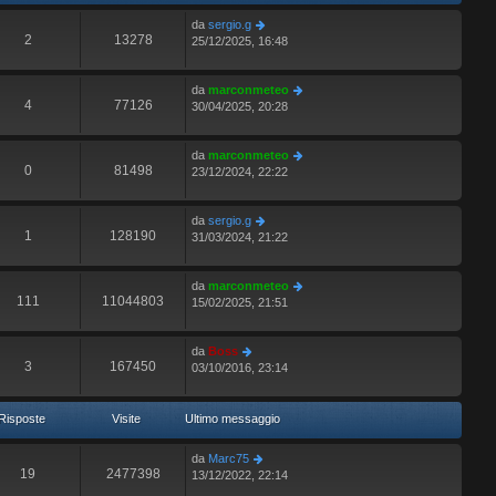
s
m
da
sergio.g
s
o
2
13278
25/12/2025, 16:48
a
m
g
e
g
s
da
marconmeteo
i
s
4
77126
30/04/2025, 20:28
o
a
g
g
da
marconmeteo
i
0
81498
23/12/2024, 22:22
o
da
sergio.g
1
128190
31/03/2024, 21:22
da
marconmeteo
111
11044803
15/02/2025, 21:51
da
Boss
3
167450
03/10/2016, 23:14
Risposte
Visite
Ultimo messaggio
da
Marc75
19
2477398
13/12/2022, 22:14