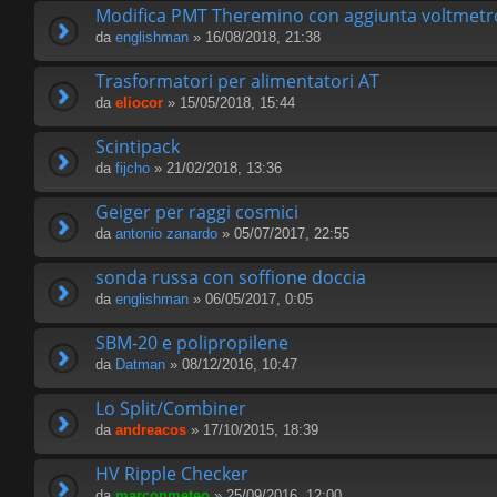
Modifica PMT Theremino con aggiunta voltmet
da
englishman
» 16/08/2018, 21:38
Trasformatori per alimentatori AT
da
eliocor
» 15/05/2018, 15:44
Scintipack
da
fijcho
» 21/02/2018, 13:36
Geiger per raggi cosmici
da
antonio zanardo
» 05/07/2017, 22:55
sonda russa con soffione doccia
da
englishman
» 06/05/2017, 0:05
SBM-20 e polipropilene
da
Datman
» 08/12/2016, 10:47
Lo Split/Combiner
da
andreacos
» 17/10/2015, 18:39
HV Ripple Checker
da
marconmeteo
» 25/09/2016, 12:00