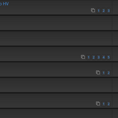
ro HV
1
2
3
1
2
3
4
5
1
2
1
2