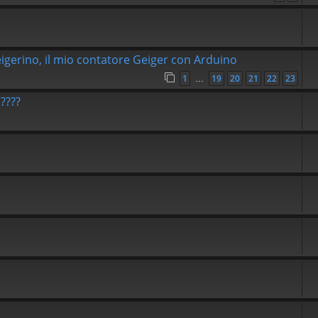
Geigerino, il mio contatore Geiger con Arduino
1
19
20
21
22
23
…
????