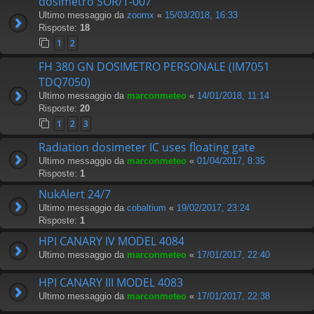
dosimetro SOR/T-007
Ultimo messaggio da
zoomx
«
15/03/2018, 16:33
Risposte:
18
1
2
FH 380 GN DOSIMETRO PERSONALE (IM7051
TDQ7050)
Ultimo messaggio da
marconmeteo
«
14/01/2018, 11:14
Risposte:
20
1
2
3
Radiation dosimeter IC uses floating gate
Ultimo messaggio da
marconmeteo
«
01/04/2017, 8:35
Risposte:
1
NukAlert 24/7
Ultimo messaggio da
cobaltium
«
19/02/2017, 23:24
Risposte:
1
HPI CANARY IV MODEL 4084
Ultimo messaggio da
marconmeteo
«
17/01/2017, 22:40
HPI CANARY III MODEL 4083
Ultimo messaggio da
marconmeteo
«
17/01/2017, 22:38