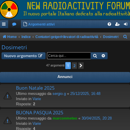
Argomenti attivi
Home
Indice
Contatori geiger/rilevatori di radioattività
Dosimetri
e
Dosimetri
r
Cerca
Ricerca avan
Nuovo argomento
c
1
2
Prossimo
47 argomenti
a
Annunci
Buon Natale 2025
Ultimo messaggio da
sergio.g
«
25/12/2025, 16:48
Inviato in
Varie
Risposte:
2
BUONA PASQUA 2025
Ultimo messaggio da
marconmeteo
«
30/04/2025, 20:28
Inviato in
Varie
Risposte:
4