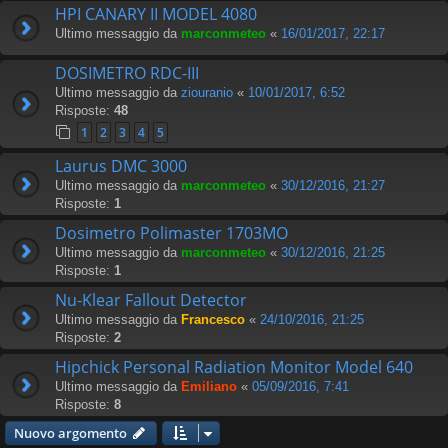
HPI CANARY II MODEL 4080
Ultimo messaggio da
marconmeteo
«
16/01/2017, 22:17
DOSIMETRO RDC-III
Ultimo messaggio da
ziouranio
«
10/01/2017, 6:52
Risposte:
48
1
2
3
4
5
Laurus DMC 3000
Ultimo messaggio da
marconmeteo
«
30/12/2016, 21:27
Risposte:
1
Dosimetro Polimaster 1703MO
Ultimo messaggio da
marconmeteo
«
30/12/2016, 21:25
Risposte:
1
Nu-Klear Fallout Detector
Ultimo messaggio da
Francesco
«
24/10/2016, 21:25
Risposte:
2
Hipchick Personal Radiation Monitor Model 640
Ultimo messaggio da
Emiliano
«
05/09/2016, 7:41
Risposte:
8
Nuovo argomento