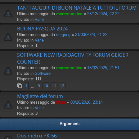
TANTI AUGURI DI BUON NATALE A TUTTO IL FORUM
Ultimo messaggio da
marconmeteo
«
23/12/2024, 22:22
Inviato in
Varie
BUONA PASQUA 2024
Ultimo messaggio da
sergio.g
«
31/03/2024, 21:22
Inviato in
Varie
Risposte:
1
SOFTWARE NEW RADIOACTIVITY FORUM GEIGER
COUNTER
Ultimo messaggio da
marconmeteo
«
15/02/2025, 21:51
Inviato in
Software
Risposte:
111
1
9
10
11
12
…
Magliette del forum
Ultimo messaggio da
Boss
«
03/10/2016, 23:14
Inviato in
Varie
Risposte:
3
Argomenti
Dosimetro PK-56