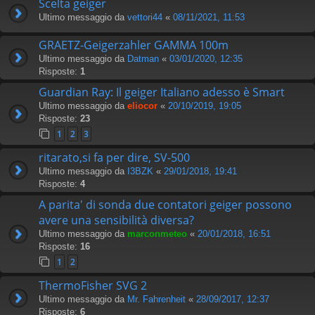
Scelta geiger
Ultimo messaggio da
vettori44
«
08/11/2021, 11:53
GRAETZ-Geigerzahler GAMMA 100m
Ultimo messaggio da
Datman
«
03/01/2020, 12:35
Risposte:
1
Guardian Ray: Il geiger Italiano adesso è Smart
Ultimo messaggio da
eliocor
«
20/10/2019, 19:05
Risposte:
23
1
2
3
ritarato,si fa per dire, SV-500
Ultimo messaggio da
I3BZK
«
29/01/2018, 19:41
Risposte:
4
A parita' di sonda due contatori geiger possono
avere una sensibilità diversa?
Ultimo messaggio da
marconmeteo
«
20/01/2018, 16:51
Risposte:
16
1
2
ThermoFisher SVG 2
Ultimo messaggio da
Mr. Fahrenheit
«
28/09/2017, 12:37
Risposte:
6