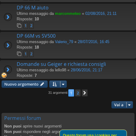
DP 66 M aiuto
Ultimo messaggio da
marconmeteo
«
02/08/2016, 21:11
Risposte:
10
1
2
DP 66M vs SV500
Ultimo messaggio da
Valerio_79
«
28/07/2016, 16:45
Risposte:
18
1
2
Domande su Geiger e richiesta consigli
Ultimo messaggio da
lello98
«
28/06/2016, 21:17
Risposte:
7
Nuovo argomento
1
2
Prossimo
31 argomenti
Vai a
Permessi forum
Non puoi
aprire nuovi argomenti
Non puoi
rispondere negli argomenti
Questo forum usa i cookies per