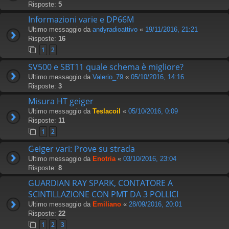
Risposte:
5
Informazioni varie e DP66M
Ultimo messaggio da
andyradioattivo
«
19/11/2016, 21:21
Risposte:
16
1
2
SV500 e SBT11 quale schema è migliore?
Ultimo messaggio da
Valerio_79
«
05/10/2016, 14:16
Risposte:
3
Misura HT geiger
Ultimo messaggio da
Teslacoil
«
05/10/2016, 0:09
Risposte:
11
1
2
Geiger vari: Prove su strada
Ultimo messaggio da
Enotria
«
03/10/2016, 23:04
Risposte:
8
GUARDIAN RAY SPARK, CONTATORE A
SCINTILLAZIONE CON PMT DA 3 POLLICI
Ultimo messaggio da
Emiliano
«
28/09/2016, 20:01
Risposte:
22
1
2
3