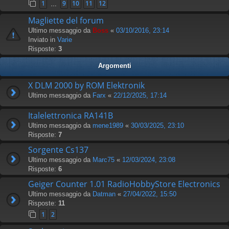
1
9
10
11
12
…
Magliette del forum
Ultimo messaggio da
Boss
«
03/10/2016, 23:14
Inviato in
Varie
Risposte:
3
Argomenti
X DLM 2000 by ROM Elektronik
Ultimo messaggio da
Farx
«
22/12/2025, 17:14
Italelettronica RA141B
Ultimo messaggio da
mene1989
«
30/03/2025, 23:10
Risposte:
7
Sorgente Cs137
Ultimo messaggio da
Marc75
«
12/03/2024, 23:08
Risposte:
6
Geiger Counter 1.01 RadioHobbyStore Electronics
Ultimo messaggio da
Datman
«
27/04/2022, 15:50
Risposte:
11
1
2