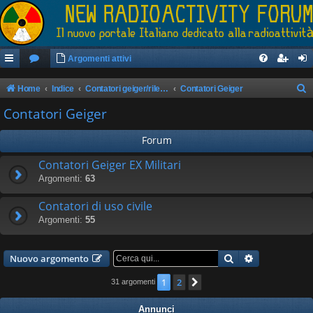
Argomenti attivi
Home
Indice
Contatori geiger/rilevatori di radioattività
Contatori Geiger
e
Contatori Geiger
r
Forum
c
a
Contatori Geiger EX Militari
Argomenti:
63
Contatori di uso civile
Argomenti:
55
Cerca
Ricerca avan
Nuovo argomento
1
2
Prossimo
31 argomenti
Annunci