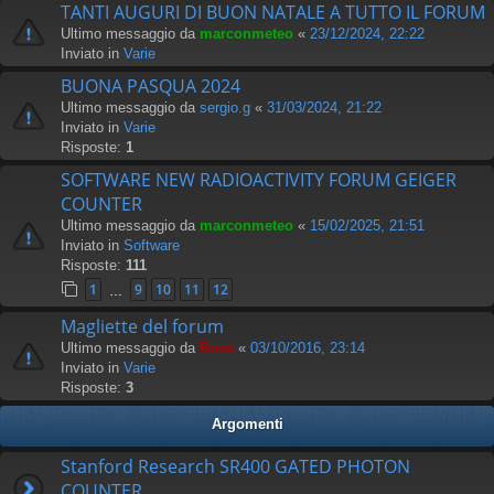
TANTI AUGURI DI BUON NATALE A TUTTO IL FORUM
Ultimo messaggio da
marconmeteo
«
23/12/2024, 22:22
Inviato in
Varie
BUONA PASQUA 2024
Ultimo messaggio da
sergio.g
«
31/03/2024, 21:22
Inviato in
Varie
Risposte:
1
SOFTWARE NEW RADIOACTIVITY FORUM GEIGER
COUNTER
Ultimo messaggio da
marconmeteo
«
15/02/2025, 21:51
Inviato in
Software
Risposte:
111
1
9
10
11
12
…
Magliette del forum
Ultimo messaggio da
Boss
«
03/10/2016, 23:14
Inviato in
Varie
Risposte:
3
Argomenti
Stanford Research SR400 GATED PHOTON
COUNTER