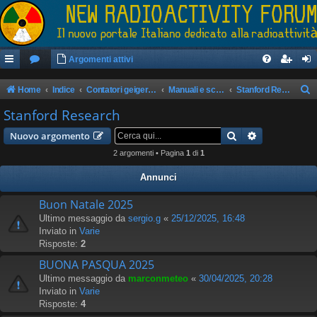
Argomenti attivi
Home
Indice
Contatori geiger/rilevatori di radioattività
Manuali e schemi apparati
Stanford Research
e
Stanford Research
r
Cerca
Ricerca avan
Nuovo argomento
c
2 argomenti • Pagina
1
di
1
a
Annunci
Buon Natale 2025
Ultimo messaggio da
sergio.g
«
25/12/2025, 16:48
Inviato in
Varie
Risposte:
2
BUONA PASQUA 2025
Ultimo messaggio da
marconmeteo
«
30/04/2025, 20:28
Inviato in
Varie
Risposte:
4