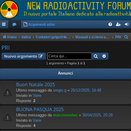
Argomenti attivi
Home
Indice
Contatori geiger/rilevatori di radioattività
Manuali e schemi apparati
PRI
e
PRI
r
Cerca
Ricerca avan
Nuovo argomento
c
1 argomento • Pagina
1
di
1
a
Annunci
Buon Natale 2025
Ultimo messaggio da
sergio.g
«
25/12/2025, 16:48
Inviato in
Varie
Risposte:
2
BUONA PASQUA 2025
Ultimo messaggio da
marconmeteo
«
30/04/2025, 20:28
Inviato in
Varie
Risposte:
4