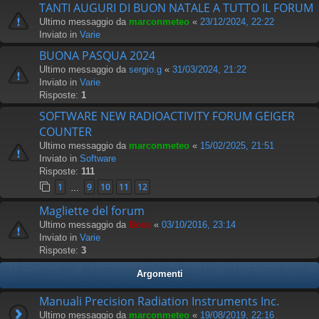
TANTI AUGURI DI BUON NATALE A TUTTO IL FORUM
Ultimo messaggio da
marconmeteo
«
23/12/2024, 22:22
Inviato in
Varie
BUONA PASQUA 2024
Ultimo messaggio da
sergio.g
«
31/03/2024, 21:22
Inviato in
Varie
Risposte:
1
SOFTWARE NEW RADIOACTIVITY FORUM GEIGER
COUNTER
Ultimo messaggio da
marconmeteo
«
15/02/2025, 21:51
Inviato in
Software
Risposte:
111
1
9
10
11
12
…
Magliette del forum
Ultimo messaggio da
Boss
«
03/10/2016, 23:14
Inviato in
Varie
Risposte:
3
Argomenti
Manuali Precision Radiation Instruments Inc.
Ultimo messaggio da
marconmeteo
«
19/08/2019, 22:16