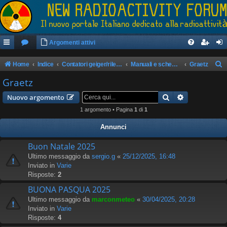
Argomenti attivi
Home
Indice
Contatori geiger/rilevatori di radioattività
Manuali e schemi apparati
Graetz
e
Graetz
r
Cerca
Ricerca avan
Nuovo argomento
c
1 argomento • Pagina
1
di
1
a
Annunci
Buon Natale 2025
Ultimo messaggio da
sergio.g
«
25/12/2025, 16:48
Inviato in
Varie
Risposte:
2
BUONA PASQUA 2025
Ultimo messaggio da
marconmeteo
«
30/04/2025, 20:28
Inviato in
Varie
Risposte:
4