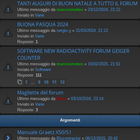
TANTI AUGURI DI BUON NATALE A TUTTO IL FORUM
Ultimo messaggio da
marconmeteo
«
23/12/2024, 22:22
Inviato in
Varie
BUONA PASQUA 2024
Ultimo messaggio da
sergio.g
«
31/03/2024, 21:22
Inviato in
Varie
Risposte:
1
SOFTWARE NEW RADIOACTIVITY FORUM GEIGER
COUNTER
Ultimo messaggio da
marconmeteo
«
15/02/2025, 21:51
Inviato in
Software
Risposte:
111
1
9
10
11
12
…
Magliette del forum
Ultimo messaggio da
Boss
«
03/10/2016, 23:14
Inviato in
Varie
Risposte:
3
Argomenti
Manuale Graetz X50/S1
Ultimo messaggio da
Blucontractor
«
06/12/2015, 20:42