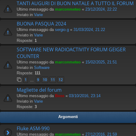
TANTI AUGURI DI BUON NATALE A TUTTO IL FORUM
Ultimo messaggio da
marconmeteo
«
23/12/2024, 22:22
Inviato in
Varie
BUONA PASQUA 2024
Ultimo messaggio da
sergio.g
«
31/03/2024, 21:22
Inviato in
Varie
Risposte:
1
SOFTWARE NEW RADIOACTIVITY FORUM GEIGER
COUNTER
Ultimo messaggio da
marconmeteo
«
15/02/2025, 21:51
Inviato in
Software
Risposte:
111
1
9
10
11
12
…
Magliette del forum
Ultimo messaggio da
Boss
«
03/10/2016, 23:14
Inviato in
Varie
Risposte:
3
Argomenti
Fluke ASM-990
Ultimo messaggio da
marconmeteo
«
27/12/2016, 21:59