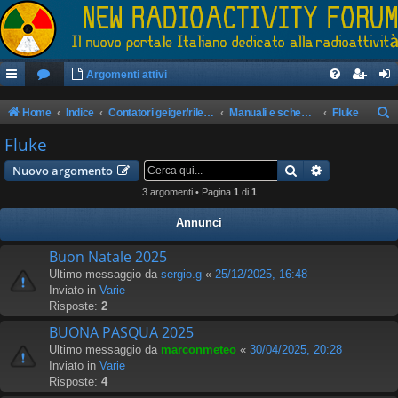
Argomenti attivi
Home
Indice
Contatori geiger/rilevatori di radioattività
Manuali e schemi apparati
Fluke
e
Fluke
r
Cerca
Ricerca avan
Nuovo argomento
c
3 argomenti • Pagina
1
di
1
a
Annunci
Buon Natale 2025
Ultimo messaggio da
sergio.g
«
25/12/2025, 16:48
Inviato in
Varie
Risposte:
2
BUONA PASQUA 2025
Ultimo messaggio da
marconmeteo
«
30/04/2025, 20:28
Inviato in
Varie
Risposte:
4