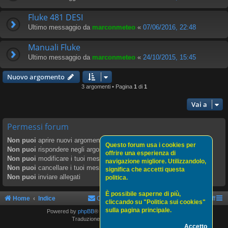
Fluke 481 DESI
Ultimo messaggio da
marconmeteo
«
07/06/2016, 22:48
Manuali Fluke
Ultimo messaggio da
marconmeteo
«
24/10/2015, 15:45
Nuovo argomento
3 argomenti • Pagina
1
di
1
Vai a
Permessi forum
Non puoi
aprire nuovi argomenti
Questo forum usa i cookies per
Non puoi
rispondere negli argomenti
offrire una esperienza di
Non puoi
modificare i tuoi messaggi
navigazione migliore. Utilizzandolo,
Non puoi
cancellare i tuoi messaggi
significa che accetti questa
Non puoi
inviare allegati
politica.
È possibile saperne di più,
Home
Indice
Contattaci
Politica sui cookies
Staff
cliccando su "Politica sui cookies"
sulla pagina principale.
Powered by
phpBB
® Forum Software © phpBB Limited
Traduzione Italiana
phpBBItalia.net
Accetto