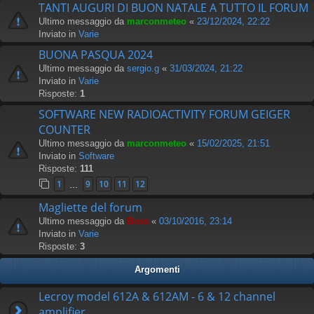
TANTI AUGURI DI BUON NATALE A TUTTO IL FORUM
Ultimo messaggio da
marconmeteo
«
23/12/2024, 22:22
Inviato in
Varie
BUONA PASQUA 2024
Ultimo messaggio da
sergio.g
«
31/03/2024, 21:22
Inviato in
Varie
Risposte:
1
SOFTWARE NEW RADIOACTIVITY FORUM GEIGER
COUNTER
Ultimo messaggio da
marconmeteo
«
15/02/2025, 21:51
Inviato in
Software
Risposte:
111
1
9
10
11
12
…
Magliette del forum
Ultimo messaggio da
Boss
«
03/10/2016, 23:14
Inviato in
Varie
Risposte:
3
Argomenti
Lecroy model 612A & 612AM - 6 & 12 channel
amplifier