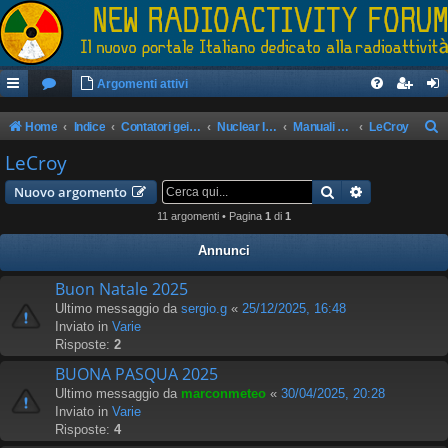
Argomenti attivi
Home
Indice
Contatori geiger/rilevatori di radioattività
Nuclear Instrumentation Module (NIM)
Manuali e documenti
LeCroy
e
LeCroy
r
Cerca
Ricerca avan
Nuovo argomento
c
11 argomenti • Pagina
1
di
1
a
Annunci
Buon Natale 2025
Ultimo messaggio da
sergio.g
«
25/12/2025, 16:48
Inviato in
Varie
Risposte:
2
BUONA PASQUA 2025
Ultimo messaggio da
marconmeteo
«
30/04/2025, 20:28
Inviato in
Varie
Risposte:
4