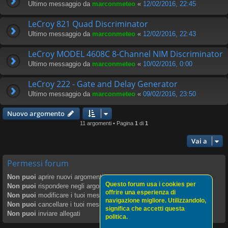
Ultimo messaggio da
marconmeteo
«
12/02/2016, 22:45
LeCroy 821 Quad Discriminator
Ultimo messaggio da
marconmeteo
«
12/02/2016, 22:43
LeCroy MODEL 4608C 8-Channel NIM Discriminator
Ultimo messaggio da
marconmeteo
«
10/02/2016, 0:00
LeCroy 222 - Gate and Delay Generator
Ultimo messaggio da
marconmeteo
«
09/02/2016, 23:50
Nuovo argomento
11 argomenti • Pagina
1
di
1
Vai a
Permessi forum
Non puoi
aprire nuovi argomenti
Questo forum usa i cookies per
Non puoi
rispondere negli argomenti
offrire una esperienza di
Non puoi
modificare i tuoi messaggi
navigazione migliore. Utilizzandolo,
Non puoi
cancellare i tuoi messaggi
significa che accetti questa
Non puoi
inviare allegati
politica.