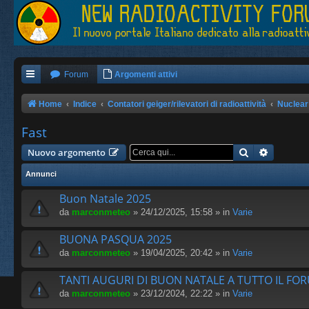
Forum
Argomenti attivi
Home
Indice
Contatori geiger/rilevatori di radioattività
Nuclear
Fast
Cerca
Ricerca 
Nuovo argomento
Annunci
Buon Natale 2025
da
marconmeteo
» 24/12/2025, 15:58 » in
Varie
BUONA PASQUA 2025
da
marconmeteo
» 19/04/2025, 20:42 » in
Varie
TANTI AUGURI DI BUON NATALE A TUTTO IL FO
da
marconmeteo
» 23/12/2024, 22:22 » in
Varie