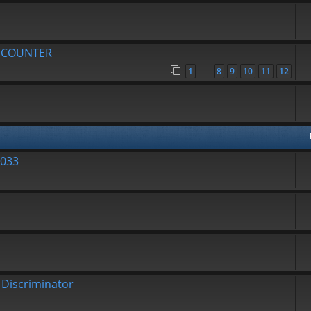
R COUNTER
1
8
9
10
11
12
…
7033
 Discriminator