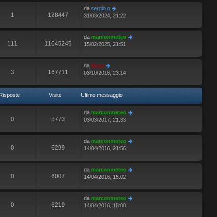
da
sergio.g
1
128447
31/03/2024, 21:22
da
marconmeteo
111
11045246
15/02/2025, 21:51
da
Boss
3
167711
03/10/2016, 23:14
Risposte
Visite
Ultimo messaggio
da
marconmeteo
0
8773
03/03/2017, 21:33
da
marconmeteo
0
6299
14/04/2016, 21:56
da
marconmeteo
0
6007
14/04/2016, 15:02
da
marconmeteo
0
6219
14/04/2016, 15:00