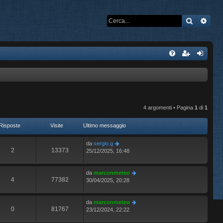
Cerca
Rice
4 argomenti • Pagina
1
di
1
Risposte
Visite
Ultimo messaggio
da
sergio.g
2
13373
25/12/2025, 16:48
da
marconmeteo
4
77382
30/04/2025, 20:28
da
marconmeteo
0
81767
23/12/2024, 22:22