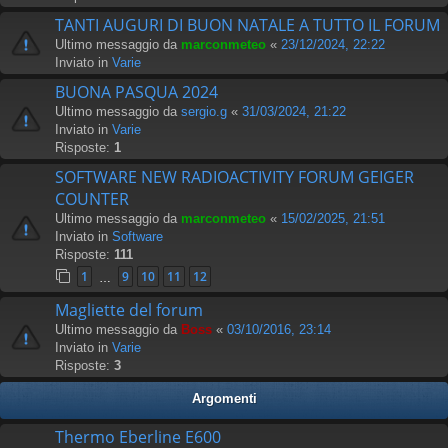
TANTI AUGURI DI BUON NATALE A TUTTO IL FORUM
Ultimo messaggio da
marconmeteo
«
23/12/2024, 22:22
Inviato in
Varie
BUONA PASQUA 2024
Ultimo messaggio da
sergio.g
«
31/03/2024, 21:22
Inviato in
Varie
Risposte:
1
SOFTWARE NEW RADIOACTIVITY FORUM GEIGER
COUNTER
Ultimo messaggio da
marconmeteo
«
15/02/2025, 21:51
Inviato in
Software
Risposte:
111
1
9
10
11
12
…
Magliette del forum
Ultimo messaggio da
Boss
«
03/10/2016, 23:14
Inviato in
Varie
Risposte:
3
Argomenti
Thermo Eberline E600