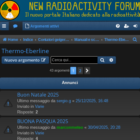
Argomenti attivi
Home
Indice
Contatori geiger/rilevatori di radioattività
Manuali e schemi apparati
Thermo-Eberline
e
Thermo-Eberline
r
Cerca
Ricerca avan
Nuovo argomento
c
1
2
Prossimo
43 argomenti
a
Annunci
Buon Natale 2025
Ultimo messaggio da
sergio.g
«
25/12/2025, 16:48
Inviato in
Varie
Risposte:
2
BUONA PASQUA 2025
Ultimo messaggio da
marconmeteo
«
30/04/2025, 20:28
Inviato in
Varie
Risposte:
4