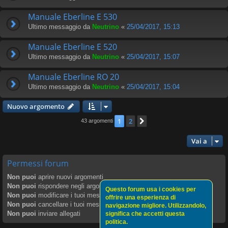
Manuale Eberline E 530
Ultimo messaggio da
Neutrino
«
25/04/2017, 15:13
Manuale Eberline E 520
Ultimo messaggio da
Neutrino
«
25/04/2017, 15:07
Manuale Eberline RO 20
Ultimo messaggio da
Neutrino
«
25/04/2017, 15:04
Nuovo argomento
1
2
Prossimo
43 argomenti
Vai a
Permessi forum
Non puoi
aprire nuovi argomenti
Non puoi
rispondere negli argomenti
Questo forum usa i cookies per
Non puoi
modificare i tuoi messaggi
offrire una esperienza di
Non puoi
cancellare i tuoi messaggi
navigazione migliore. Utilizzandolo,
Non puoi
inviare allegati
significa che accetti questa
politica.